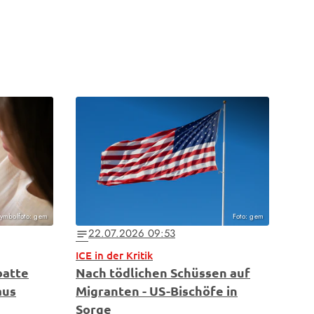
ymbolfoto: gem
Foto: gem
22.07.2026 09:53
notes
ICE in der Kritik
batte
Nach tödlichen Schüssen auf
aus
Migranten - US-Bischöfe in
Sorge