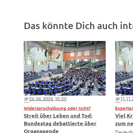
Das könnte Dich auch int
Foto: gem
26.06.2026 10:20
11.11
notes
notes
Widerspruchslösung oder nicht?
Experte
Streit über Leben und Tod:
Viel K
Bundestag debattierte über
zum ne
Organspende
Deutschl