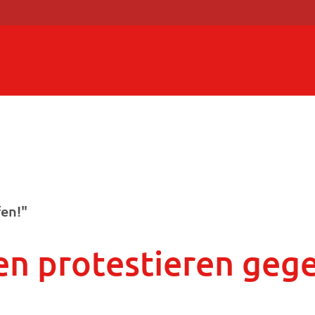
fen!"
en protestieren gege