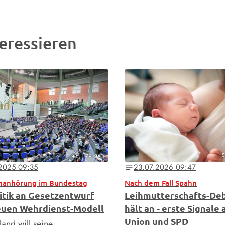
eressieren
Foto: gem
S
.2025 09:35
23.07.2026 09:47
notes
nanhörung im Bundestag
Nach dem Fall Spahn
ritik an Gesetzentwurf
Leihmutterschafts-De
uen Wehrdienst-Modell
hält an - erste Signale 
Union und SPD
and will seine