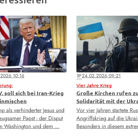
Foto: Imago/Abacapress
.2026 10:16
24.02.2026 09:21
notes
erung:
Vier Jahre Krieg
. soll sich bei Iran-Krieg
Große Kirchen rufen z
einmischen
Solidarität mit der Ukr
p als verhinderter Jesus und
Vor vier Jahren startete Ru
eugsamer Papst - der Disput
Angriffskrieg auf die Ukrai
en Washington und dem …
Besonders in diesem extr