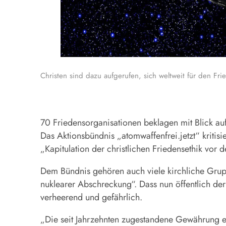
Christen sind dazu aufgerufen, sich weltweit für den Fri
70 Friedensorganisationen beklagen mit Blick auf
Das Aktionsbündnis „atomwaffenfrei.jetzt“ kritis
„Kapitulation der christlichen Friedensethik vor d
Dem Bündnis gehören auch viele kirchliche Grupp
nuklearer Abschreckung“. Dass nun öffentlich der 
verheerend und gefährlich.
„Die seit Jahrzehnten zugestandene Gewährung ei