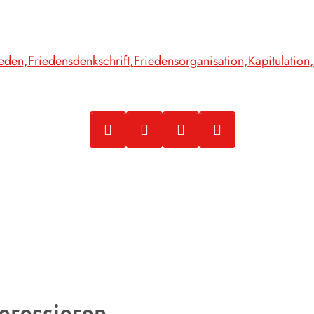
ieden
Friedensdenkschrift
Friedensorganisation
Kapitulation
eressieren