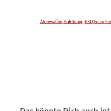
Atomwaffen
Aufrüstung
EKD
Fehrs
Fr
Das könnte Dich auch int