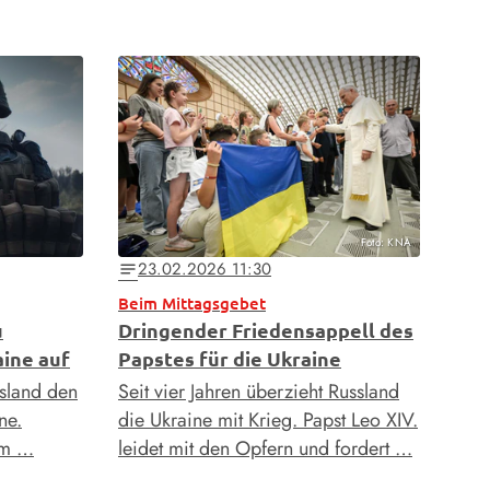
Foto: KNA
23.02.2026 11:30
notes
Beim Mittagsgebet
u
Dringender Friedensappell des
aine auf
Papstes für die Ukraine
ssland den
Seit vier Jahren überzieht Russland
ne.
die Ukraine mit Krieg. Papst Leo XIV.
em …
leidet mit den Opfern und fordert …