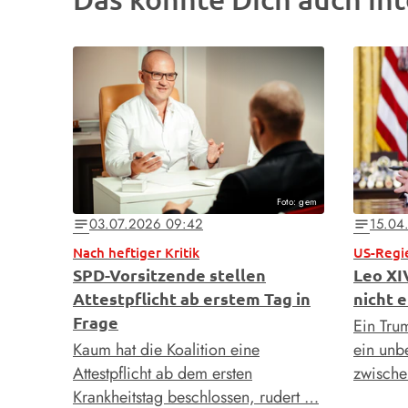
Foto: gem
03.07.2026 09:42
15.04
notes
notes
Nach heftiger Kritik
US-Regi
SPD-Vorsitzende stellen
Leo XIV
Attestpflicht ab erstem Tag in
nicht 
Frage
Ein Trum
Kaum hat die Koalition eine
ein unb
Attestpflicht ab dem ersten
zwisch
Krankheitstag beschlossen, rudert …