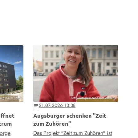
urg / Lisa Stark
Foto: Instagram/Zeit-zum-Zuhören
21.07.2026 13:38
notes
öffnet
Augsburger schenken "Zeit
ntrum
zum Zuhören"
sorge
Das Projekt "Zeit zum Zuhören" ist