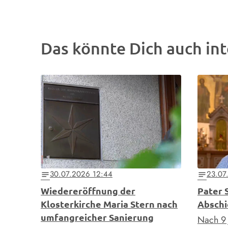
Das könnte Dich auch int
30.07.2026 12:44
23.07
notes
notes
Wiedereröffnung der
Pater 
Klosterkirche Maria Stern nach
Abschi
umfangreicher Sanierung
Nach 9 