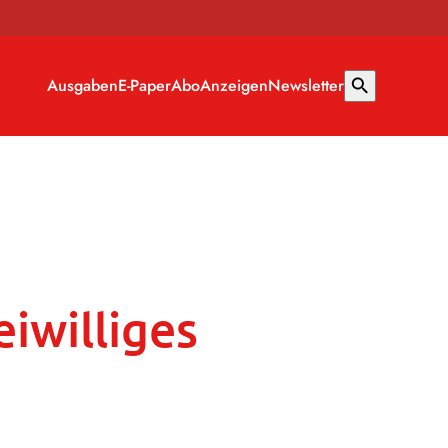
Ausgaben
E-Paper
Abo
Anzeigen
Newsletter
search
iwilliges