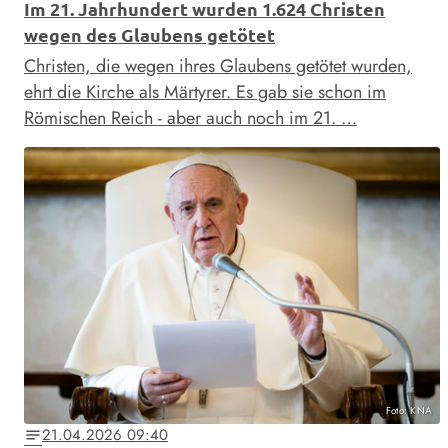
Im 21. Jahrhundert wurden 1.624 Christen
wegen des Glaubens getötet
Christen, die wegen ihres Glaubens getötet wurden,
ehrt die Kirche als Märtyrer. Es gab sie schon im
Römischen Reich - aber auch noch im 21. …
Foto: KNA
21.04.2026 09:40
notes