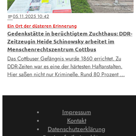
Foto: Thiede
05.11.2025 10:42
notes
Ein Ort der düsteren Erinnerung
Gedenkstätte in berüchtigtem Zuchthaus: DDR-
Zeitzeugin Heide Schinowsky arbeitet im
Menschenrechtszentrum Cottbus
Das Cottbuser Gefängnis wurde 1860 errichtet. Zu
DDR-Zeiten war es eine der härtesten Haftanstalten.
Hier saßen nicht nur Kriminelle. Rund 80 Prozent …
Impressum
Kontakt
Datenschutzerklärung