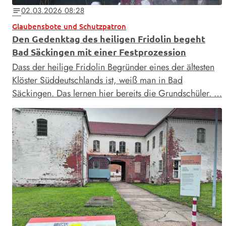
02.03.2026 08:28
notes
Glaubensbote und Schutzpatron
Den Gedenktag des heiligen Fridolin begeht
Bad Säckingen mit einer Festprozession
Dass der heilige Fridolin Begründer eines der ältesten
Klöster Süddeutschlands ist, weiß man in Bad
Säckingen. Das lernen hier bereits die Grundschüler. …