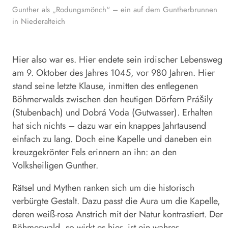
Gunther als „Rodungsmönch“ – ein auf dem Guntherbrunnen
in Nieder­alteich
Hier also war es. Hier endete sein irdischer Lebensweg
am 9. Oktober des Jahres 1045, vor 980 Jahren. Hier
stand seine letzte Klause, inmitten des entlegenen
Böhmerwalds zwischen den heutigen Dörfern Prášily
(Stubenbach) und Dobrá Voda (Gutwasser). Erhalten
hat sich nichts – dazu war ein knappes Jahrtausend
einfach zu lang. Doch eine Kapelle und daneben ein
kreuzgekrönter Fels erinnern an ihn: an den
Volksheiligen Gunther.
Rätsel und Mythen ranken sich um die historisch
verbürgte Gestalt. Dazu passt die Aura um die Kapelle,
deren weiß-rosa Anstrich mit der Natur kontrastiert. Der
Böhmerwald, so wirkt es hier, ist ein wahrer