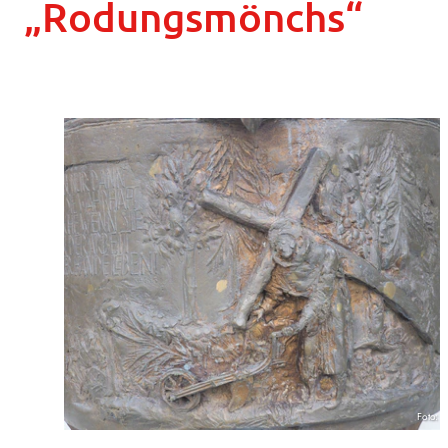
„Rodungsmönchs“
Foto: 