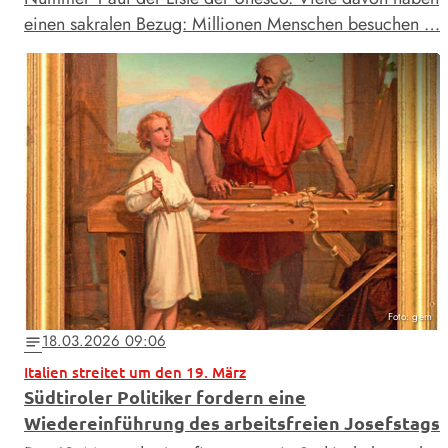
einen sakralen Bezug: Millionen Menschen besuchen …
Foto: gem
18.03.2026 09:06
notes
Italien streitet um den 19. März
Südtiroler Politiker fordern eine
Wiedereinführung des arbeitsfreien Josefstags