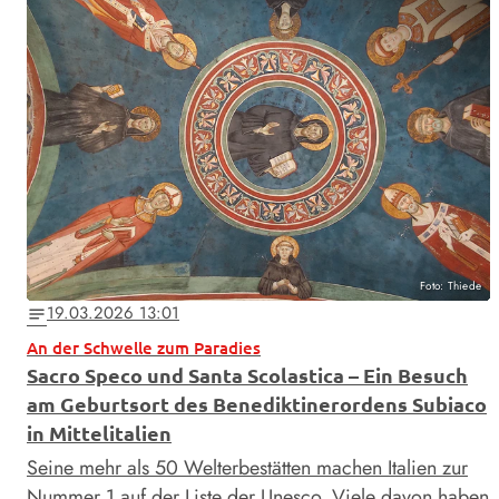
Foto: Thiede
19.03.2026 13:01
notes
An der Schwelle zum Paradies
Sacro Speco und Santa Scolastica – Ein Besuch
am Geburtsort des Benediktinerordens Subiaco
in Mittelitalien
Seine mehr als 50 Welterbestätten machen Italien zur
Nummer 1 auf der Liste der Unesco. Viele davon haben