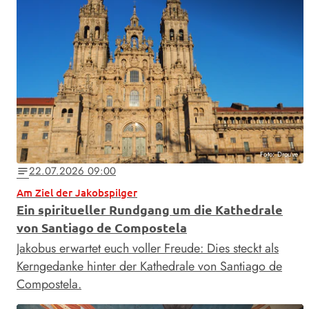
Foto: Drouve
22.07.2026 09:00
notes
Am Ziel der Jakobspilger
Ein spiritueller Rundgang um die Kathedrale
von Santiago de Compostela
Jakobus erwartet euch voller Freude: Dies steckt als
Kern­gedanke hinter der Kathedrale von Santiago de
Compostela.