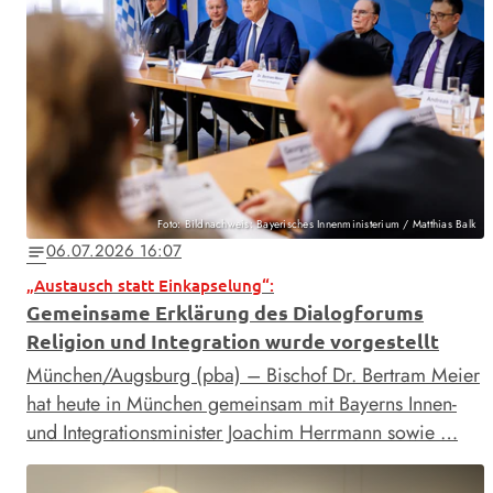
Foto: Bildnachweis: Bayerisches Innenministerium / Matthias Balk
06.07.2026 16:07
notes
„Austausch statt Einkapselung“:
Gemeinsame Erklärung des Dialogforums
Religion und Integration wurde vorgestellt
München/Augsburg (pba) – Bischof Dr. Bertram Meier
hat heute in München gemeinsam mit Bayerns Innen-
und Integrationsminister Joachim Herrmann sowie …