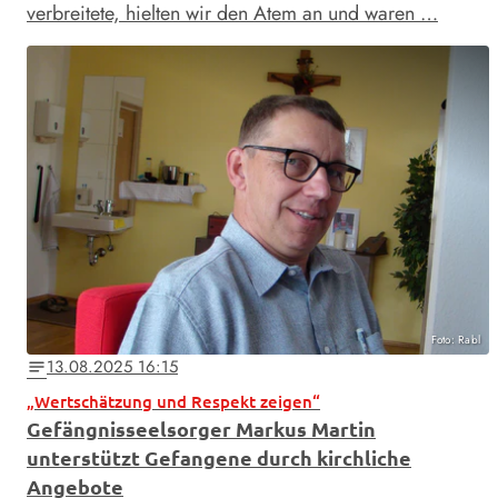
verbreitete, hielten wir den Atem an und waren …
Foto: Rabl
13.08.2025 16:15
notes
„Wertschätzung und Respekt zeigen“
Gefängnisseelsorger Markus Martin
unterstützt Gefangene durch kirchliche
Angebote