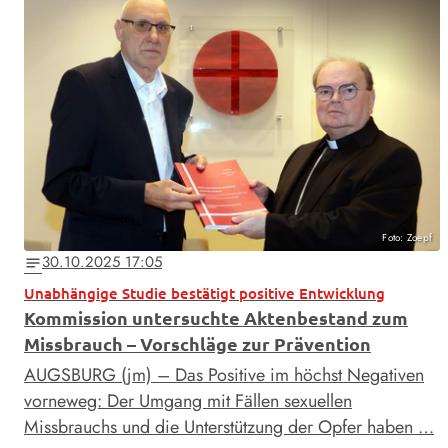
Foto: Zoepf
30.10.2025 17:05
notes
Unabhängige Studie bestätigt positive Entwicklung
Kommission untersuchte Aktenbestand zum
Missbrauch – Vorschläge zur Prävention
AUGSBURG (jm) – Das Positive im höchst Negativen
vorneweg: Der Umgang mit Fällen sexuellen
Missbrauchs und die Unterstützung der Opfer haben …