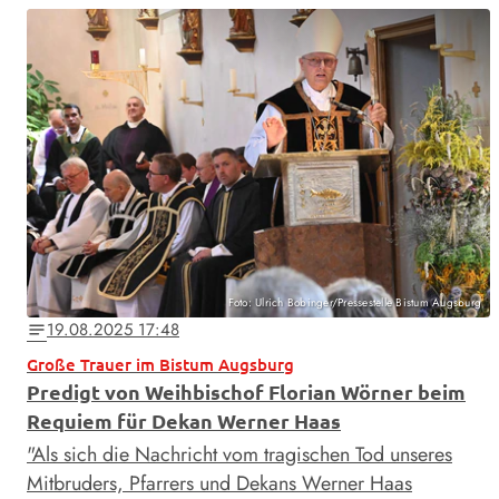
Foto: Ulrich Bobinger/Pressestelle Bistum Augsburg
19.08.2025 17:48
notes
Große Trauer im Bistum Augsburg
Predigt von Weihbischof Florian Wörner beim
Requiem für Dekan Werner Haas
"Als sich die Nachricht vom tragischen Tod unseres
Mitbruders, Pfarrers und Dekans Werner Haas