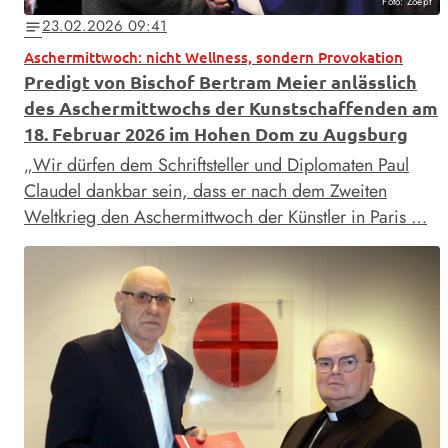
Foto: Zoepf
23.02.2026 09:41
notes
Aschermittwoch: nicht Wellness, sondern Provokation
Predigt von Bischof Bertram Meier anlässlich
des Aschermittwochs der Kunstschaffenden am
18. Februar 2026 im Hohen Dom zu Augsburg
„Wir dürfen dem Schriftsteller und Diplomaten Paul
Claudel dankbar sein, dass er nach dem Zweiten
Weltkrieg den Aschermittwoch der Künstler in Paris …