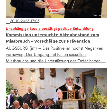
Foto: Zoepf
30.10.2025 17:05
notes
Unabhängige Studie bestätigt positive Entwicklung
Kommission untersuchte Aktenbestand zum
Missbrauch – Vorschläge zur Prävention
AUGSBURG (jm) – Das Positive im höchst Negativen
vorneweg: Der Umgang mit Fällen sexuellen
Missbrauchs und die Unterstützung der Opfer haben …