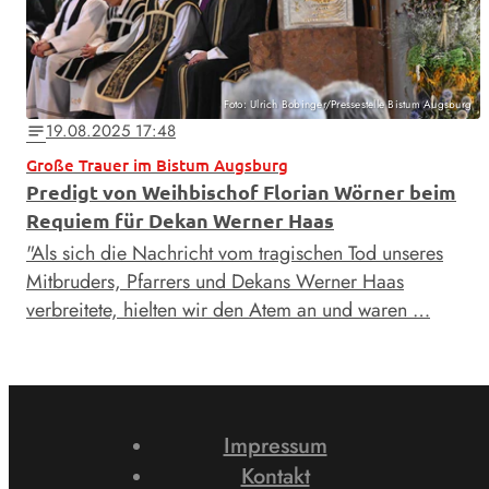
Foto: Ulrich Bobinger/Pressestelle Bistum Augsburg
19.08.2025 17:48
notes
Große Trauer im Bistum Augsburg
Predigt von Weihbischof Florian Wörner beim
Requiem für Dekan Werner Haas
"Als sich die Nachricht vom tragischen Tod unseres
Mitbruders, Pfarrers und Dekans Werner Haas
verbreitete, hielten wir den Atem an und waren …
Impressum
Kontakt