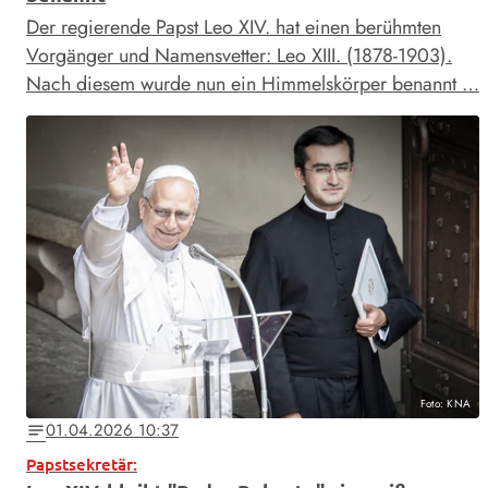
Der regierende Papst Leo XIV. hat einen berühmten
Vorgänger und Namensvetter: Leo XIII. (1878-1903).
Nach diesem wurde nun ein Himmelskörper benannt …
Foto: KNA
01.04.2026 10:37
notes
Papstsekretär: