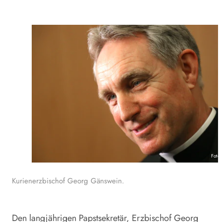
Foto
Kurienerzbischof Georg Gänswein.
Den langjährigen Papstsekretär, Erzbischof Georg