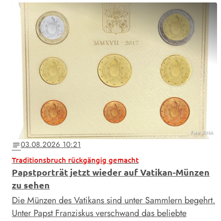
Foto: KNA
03.08.2026 10:21
notes
Traditionsbruch rückgängig gemacht
Papstporträt jetzt wieder auf Vatikan-Münzen
zu sehen
Die Münzen des Vatikans sind unter Sammlern begehrt.
Unter Papst Franziskus verschwand das beliebte