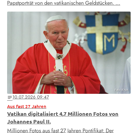
Papstporträt von den vatikanischen Geldstücken. …
Foto: KNA
10.07.2026 09:47
notes
Aus fast 27 Jahren
Vatikan digitalisiert 4,7 Millionen Fotos von
Johannes Paul II.
Millionen Fotos aus fast 27 Jahren Pontifikat: Der