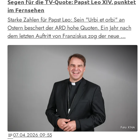
Segen für die TV-Quote: Papst Leo XIV. punktet
im Fernsehen
Starke Zahlen für Papst Leo: Sein "Urbi et orbi" an
Ostern beschert der ARD hohe Quoten. Ein Jahr nach
dem letzten Auftritt von Franziskus zog der neue …
Foto: KNA
07.04.2026 09:55
notes