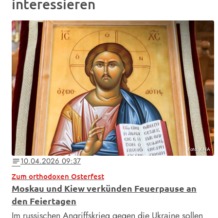
interessieren
Foto: KNA
10.04.2026 09:37
notes
Zum orthodoxen Osterfest
Moskau und Kiew verkünden Feuerpause an
den Feiertagen
Im russischen Angriffskrieg gegen die Ukraine sollen