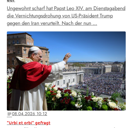
Ungewohnt scharf hat Papst Leo XIV. am Dienstagabend
die Vernichtungsdrohung von US-Präsident Trump
gegen den Iran verurteilt. Nach der nun …
Foto: KNA
08.04.2026 10:12
notes
"Urbi et orbi" gefragt