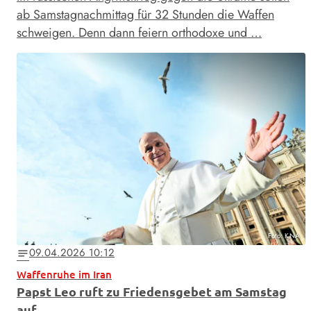
ab Samstagnachmittag für 32 Stunden die Waffen
schweigen. Denn dann feiern orthodoxe und …
Foto: KNA
09.04.2026 10:12
notes
Waffenruhe im Iran
Papst Leo ruft zu Friedensgebet am Samstag
auf