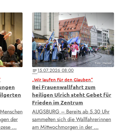
Foto: Zoepf
Foto: Hacker
15.07.2026 08:00
notes
“
„Wir laufen für den Glauben“
tungen
Bei Frauenwallfahrt zum
ilgerten
heiligen Ulrich steht Gebet für
Frieden im Zentrum
 Menschen
AUGSBURG – Bereits ab 5.30 Uhr
ngen der
sammelten sich die Wallfahrerinnen
iözese …
am Mittwochmorgen in der …