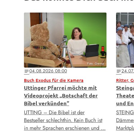
Foto: Gremp
04.08.2026 08:00
24.07
notes
notes
Buch Exodus für die Kamera
Ritter, 
Uttinger Pfarrei möchte mit
Steing
Videoprojekt „Botschaft der
Theate
Bibel verkünden“
und En
UTTING – Die Bibel ist der
STEING
Bestseller schlechthin. Kein Buch ist
Dämmeru
in mehr Sprachen erschienen und …
Marktpla