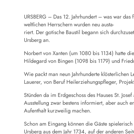
URSBERG – Das 12. Jahrhundert – was war das für
weltlichen Herrschern wurden neu austa-
riert. Der gotische Baustil begann sich durchzus
Ursberg an.
Norbert von Xanten (um 1080 bis 1134) hatte di
Hildegard von Bingen (1098 bis 1179) und Friedr
Wie packt man neun Jahrhunderte klösterlichen Le
Lauerer, von Beruf Heilerziehungspfleger, Projek
Stünden da im Erdgeschoss des Hauses St. Josef a
Ausstellung zwar bestens informiert, aber auch e
Aufenthalt kurzweilig machen.
Schon am Eingang können die Gäste spielerisch G
Ursberg aus dem Jahr 1734, auf der anderen Seit