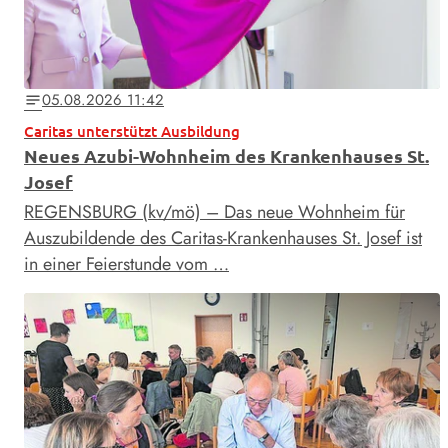
05.08.2026 11:42
notes
Caritas unterstützt Ausbildung
Neues Azubi-Wohnheim des Krankenhauses St.
Josef
REGENSBURG (kv/mö) – Das neue Wohnheim für
Auszubildende des Caritas-Krankenhauses St. Josef ist
in einer Feierstunde vom …