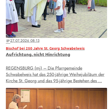
27.07.2026 08:13
notes
Bischof bei 250 Jahre St. Georg Schwabelweis
Aufrichtung, nicht Hinrichtung
REGENSBURG (mj) – Die Pfarrgemeinde
Schwabelweis hat das 250-jährige Weihejubiläum der
Kirche St. Georg und das 95-jährige Bestehen des …