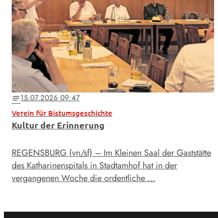
15.07.2026 09:47
notes
Verein für Bistumsgeschichte
Kultur der Erinnerung
REGENSBURG (vn/sf) – Im Kleinen Saal der Gaststätte
des Katharinenspitals in Stadtamhof hat in der
vergangenen Woche die ordentliche …