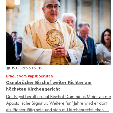
Foto: KNA
05.08.2026 09:36
notes
Erneut vom Papst berufen
Osnabrücker Bischof weiter Richter am
höchsten Kirchengericht
Der Papst beruft erneut Bischof Dominicus Meier an die
Apostolische Signatur. Weitere fünf Jahre wird er dort
als Richter tätig sein und sich mit kirchenrechtlichen …