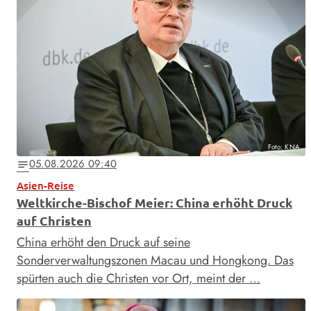
Foto: KNA
05.08.2026 09:40
notes
Asien-Reise
Weltkirche-Bischof Meier: China erhöht Druck
auf Christen
China erhöht den Druck auf seine
Sonderverwaltungszonen Macau und Hongkong. Das
spürten auch die Christen vor Ort, meint der …