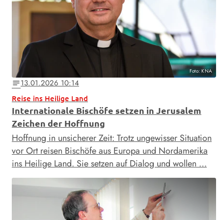
Foto: KNA
13.01.2026 10:14
notes
Reise ins Heilige Land
Internationale Bischöfe setzen in Jerusalem
Zeichen der Hoffnung
Hoffnung in unsicherer Zeit: Trotz ungewisser Situation
vor Ort reisen Bischöfe aus Europa und Nordamerika
ins Heilige Land. Sie setzen auf Dialog und wollen …