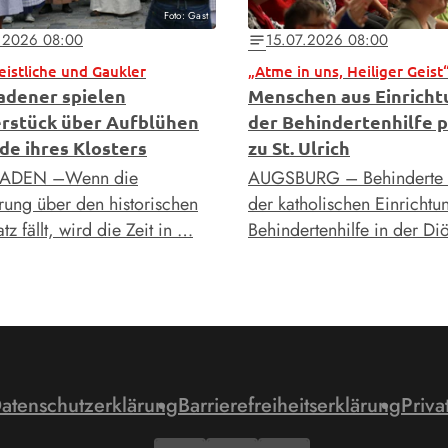
Foto: Gast
.2026 08:00
15.07.2026 08:00
notes
Geistliche und Gaukler
„Atme in uns, Heiliger Geist
adener spielen
Menschen aus Einrich
rstück über Aufblühen
der Behindertenhilfe p
de ihres Klosters
zu St. Ulrich
ADEN –Wenn die
AUGSBURG – Behinderte
ng über den historischen
der katholischen Einrichtu
tz fällt, wird die Zeit in …
Behindertenhilfe in der D
atenschutzerklärung
Barrierefreiheitserklärung
Priva