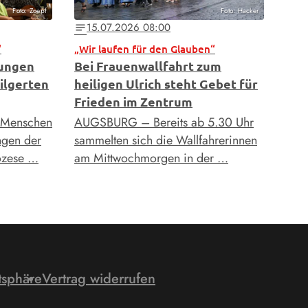
Foto: Zoepf
Foto: Hacker
15.07.2026 08:00
notes
“
„Wir laufen für den Glauben“
tungen
Bei Frauenwallfahrt zum
ilgerten
heiligen Ulrich steht Gebet für
Frieden im Zentrum
 Menschen
AUGSBURG – Bereits ab 5.30 Uhr
ngen der
sammelten sich die Wallfahrerinnen
iözese …
am Mittwochmorgen in der …
tsphäre
Vertrag widerrufen