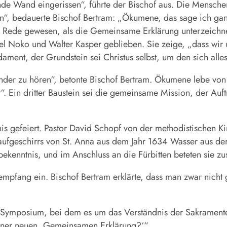
de Wand eingerissen“, führte der Bischof aus. Die Menschen
en“, bedauerte Bischof Bertram: „Ökumene, das sage ich gan
ie Rede gewesen, als die Gemeinsame Erklärung unterzeichn
l Noko und Walter Kasper geblieben. Sie zeige, „dass wir
ent, der Grundstein sei Christus selbst, um den sich alles
inander zu hören“, betonte Bischof Bertram. Ökumene lebe vo
 Ein dritter Baustein sei die gemeinsame Mission, der Auft
is gefeiert. Pastor David Schopf von der methodistischen 
aufgeschirrs von St. Anna aus dem Jahr 1634 Wasser aus de
kenntnis, und im Anschluss an die Fürbitten beteten sie z
mpfang ein. Bischof Bertram erklärte, dass man zwar nicht 
Symposium, bei dem es um das Verständnis der Sakramente 
einer neuen ,Gemeinsamen Erklärung?‘“