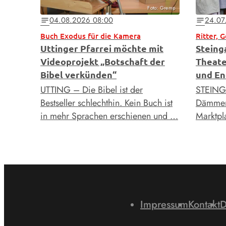
Foto: Gremp
04.08.2026 08:00
24.07
notes
notes
Buch Exodus für die Kamera
Ritter, 
Uttinger Pfarrei möchte mit
Steing
Videoprojekt „Botschaft der
Theate
Bibel verkünden“
und En
UTTING – Die Bibel ist der
STEING
Bestseller schlechthin. Kein Buch ist
Dämmeru
in mehr Sprachen erschienen und …
Marktpla
Impressum
Kontakt
D