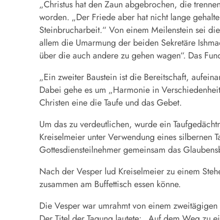
„Christus hat den Zaun abgebrochen, die trennen
worden. „Der Friede aber hat nicht lange gehalt
Steinbrucharbeit.“ Von einem Meilenstein sei d
allem die Umarmung der beiden Sekretäre Ishmae
über die auch andere zu gehen wagen“. Das Fundam
„Ein zweiter Baustein ist die Bereitschaft, aufe
Dabei gehe es um „Harmonie in Verschiedenheit“.
Christen eine die Taufe und das Gebet.
Um das zu verdeutlichen, wurde ein Taufgedächtn
Kreiselmeier unter Verwendung eines silbernen T
Gottesdiensteilnehmer gemeinsam das Glaubensbe
Nach der Vesper lud Kreiselmeier zu einem Stehe
zusammen am Buffettisch essen könne.
Die Vesper war umrahmt von einem zweitägigen 
Der Titel der Tagung lautete: „Auf dem Weg zu 