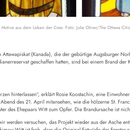
en Motive aus dem Leben der Cree. Foto: Julie Oliver/The Ottawa Citi
n Attawapiskat (Kanada), die der gebürtige Augsburger Nor
dianerreservat geschaffen hatten, sind bei einem Brand der K
en hinterlassen“, erklärt Rosie Koostachin, eine Einwohner
bend des 21. April mitansehen, wie die hölzerne St. Franci
er des Ehepaars Witt zum Opfer. Die Brandursache ist nicht
ir werden versuchen, das Projekt wieder aus der Asche entst
aw-Witt ist froh, dass die Original-Entwürfe der Fenster no