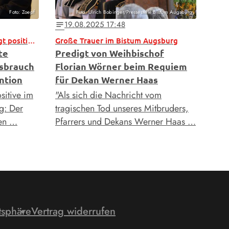
Foto: Zoepf
Foto: Ulrich Bobinger/Pressestelle Bistum Augsburg
19.08.2025 17:48
notes
Unabhängige Studie bestätigt positive Entwicklung
Große Trauer im Bistum Augsburg
te
Predigt von Weihbischof
sbrauch
Florian Wörner beim Requiem
ntion
für Dekan Werner Haas
itive im
"Als sich die Nachricht vom
g: Der
tragischen Tod unseres Mitbruders,
len …
Pfarrers und Dekans Werner Haas …
tsphäre
Vertrag widerrufen