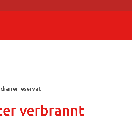
ndianerreservat
ter verbrannt