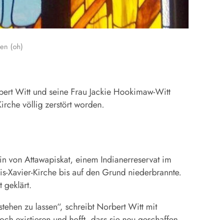
zen (oh)
bert Witt und seine Frau Jackie Hookimaw-Witt
irche völlig zerstört worden.
in von Attawapiskat, einem Indianerreservat im
s-Xavier-Kirche bis auf den Grund niederbrannte.
 geklärt.
ehen zu lassen“, schreibt Norbert Witt mit
ch existieren und hofft, dass sie neu geschaffen