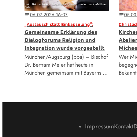
Foto: Bildnachweis: Bayerisches Innenministerium / Matthias
Balk
06.07.2026 16:07
05.03
notes
notes
„Austausch statt Einkapselung“:
Gemeinsame Erklärung des
Kirche
Dialogforums Religion und
Atelie
Integration wurde vorgestellt
Michae
München/Augsburg (pba) – Bischof
Wer Mic
Dr. Bertram Meier hat heute in
begegnet
München gemeinsam mit Bayerns …
Bekannt
Impressum
Kontakt
D