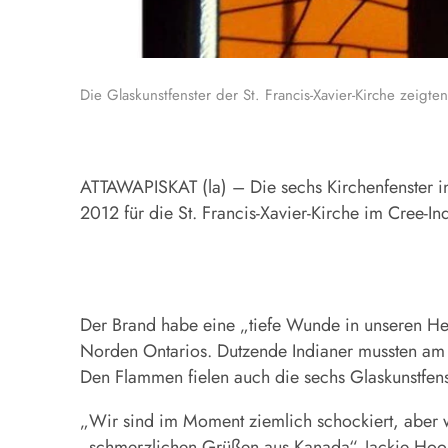
Die Glaskunstfenster der St. Francis-Xavier-Kirche zeigt
ATTAWAPISKAT (la) – Die sechs Kirchenfenster i
2012 für die St. Francis-Xavier-Kirche im Cree-In
Der Brand habe eine „tiefe Wunde in unseren Herz
Norden Ontarios. Dutzende Indianer mussten am A
Den Flammen fielen auch die sechs Glaskunstfenst
„Wir sind im Moment ziemlich schockiert, aber w
„schmerzlichen Grüßen aus Kanada“. Jackie Hookim