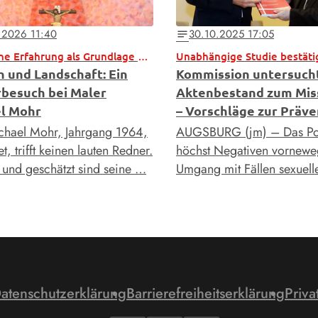
.2026 11:40
30.10.2025 17:05
notes
Christliche Erfahrung als Grundlage der Kunst
n und Landschaft: Ein
Kommission untersuch
rbesuch bei Maler
Aktenbestand zum Mis
l Mohr
– Vorschläge zur Präve
hael Mohr, Jahrgang 1964,
AUGSBURG (jm) – Das Pos
, trifft keinen lauten Redner.
höchst Negativen vornewe
 und geschätzt sind seine …
Umgang mit Fällen sexuel
atenschutzerklärung
Barrierefreiheitserklärung
Priva