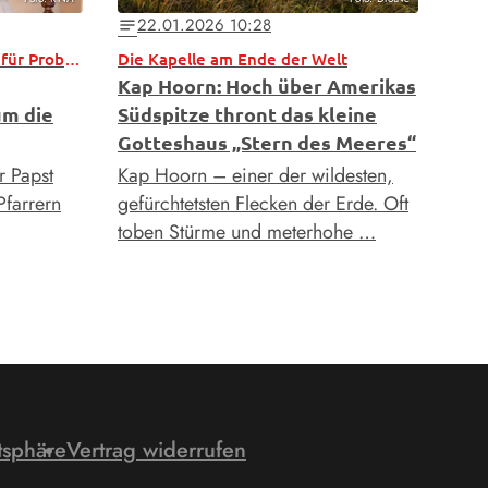
22.01.2026 10:28
notes
Besondere Aufmerksamkeit für Probleme junger Menschen
Die Kapelle am Ende der Welt
Kap Hoorn: Hoch über Amerikas
um die
Südspitze thront das kleine
Gotteshaus „Stern des Meeres“
r Papst
Kap Hoorn – einer der wildesten,
farrern
gefürchtetsten Flecken der Erde. Oft
toben Stürme und ­meterhohe …
tsphäre
Vertrag widerrufen