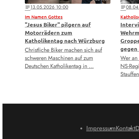
13.05.2026 10:00
08.04
notes
notes
Im Namen Gottes
Katholisc
"Jesus Biker" pilgern auf
Intervi
Motorrädern zum
Wehrm
Katholikentag nach Würzburg
Groppe
gegen 
Christliche Biker machen sich auf
schweren Maschinen auf zum
Wer an 
Deutschen Katholikentag in …
NS-Regi
Stauffe
Impressum
Kontakt
D