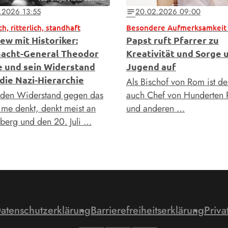
.2026 13:55
20.02.2026 09:00
notes
h, ritterlich, standhaft
ew mit Historiker:
Papst ruft Pfarrer zu
acht-General Theodor
Kreativität und Sorge 
 und sein Widerstand
Jugend auf
die Nazi-Hierarchie
Als Bischof von Rom ist de
den Widerstand gegen das
auch Chef von Hunderten P
me denkt, denkt meist an
und anderen …
nberg und den 20. Juli …
atenschutzerklärung
Barrierefreiheitserklärung
Priva