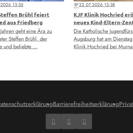
.2026 13:55
22.07.2026 13:38
notes
Steffen Brühl feiert
KJF Klinik Hochried er
ed aus Friedberg
neues Kind-Eltern-Ze
Jahren geht eine Ära zu
Die Katholische Jugendfür
ter Steffen Brühl, der
Augsburg hat am Dienstag 
e und beliebte …
Klinik Hochried bei Murn
atenschutzerklärung
Barrierefreiheitserklärung
Priva