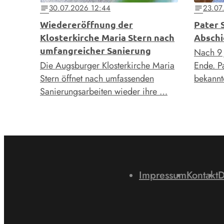
30.07.2026 12:44
23.07
notes
notes
Wiedereröffnung der
Pater 
Klosterkirche Maria Stern nach
Abschi
umfangreicher Sanierung
Nach 9 
Die Augsburger Klosterkirche Maria
Ende. Pa
Stern öffnet nach umfassenden
bekannt
Sanierungsarbeiten wieder ihre …
Impressum
Kontakt
D