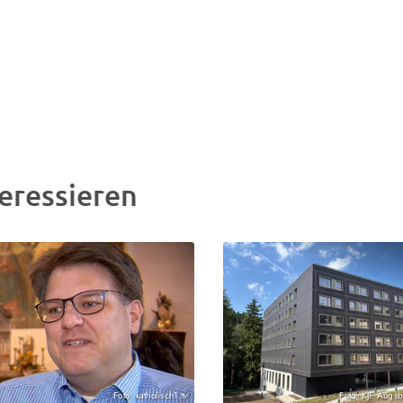
eressieren
Foto: katholisch1.tv
Foto: KJF Augsb