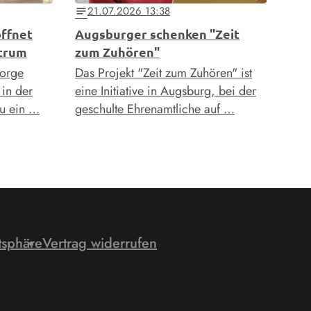
21.07.2026 13:38
notes
öffnet
Augsburger schenken "Zeit
ntrum
zum Zuhören"
sorge
Das Projekt "Zeit zum Zuhören" ist
in der
eine Initiative in Augsburg, bei der
au ein …
geschulte Ehrenamtliche auf …
tsphäre
Vertrag widerrufen