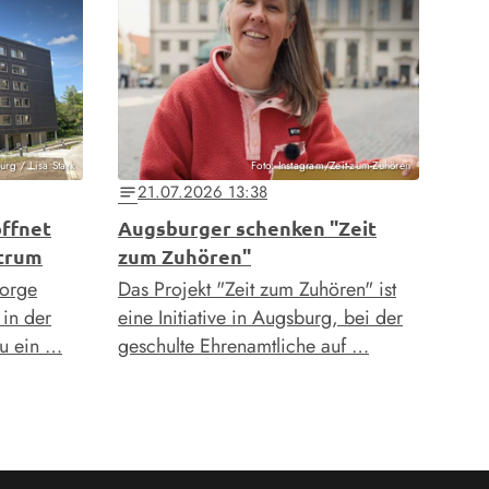
urg / Lisa Stark
Foto: Instagram/Zeit-zum-Zuhören
21.07.2026 13:38
notes
öffnet
Augsburger schenken "Zeit
ntrum
zum Zuhören"
sorge
Das Projekt "Zeit zum Zuhören" ist
in der
eine Initiative in Augsburg, bei der
au ein …
geschulte Ehrenamtliche auf …