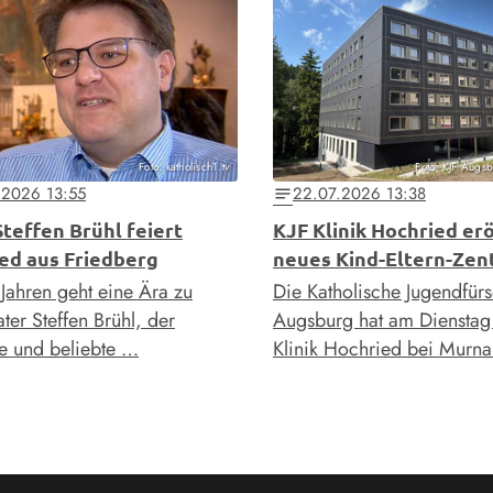
Foto: katholisch1.tv
Foto: KJF Augsb
.2026 13:55
22.07.2026 13:38
notes
Steffen Brühl feiert
KJF Klinik Hochried er
ed aus Friedberg
neues Kind-Eltern-Ze
Jahren geht eine Ära zu
Die Katholische Jugendfür
ter Steffen Brühl, der
Augsburg hat am Dienstag 
e und beliebte …
Klinik Hochried bei Murn