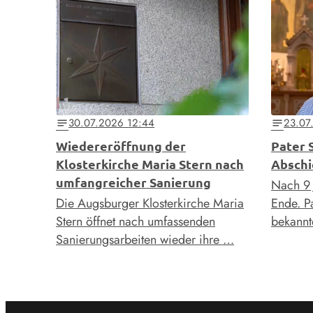
30.07.2026 12:44
23.07
notes
notes
Wiedereröffnung der
Pater 
Klosterkirche Maria Stern nach
Abschi
umfangreicher Sanierung
Nach 9 
Die Augsburger Klosterkirche Maria
Ende. Pa
Stern öffnet nach umfassenden
bekannt
Sanierungsarbeiten wieder ihre …