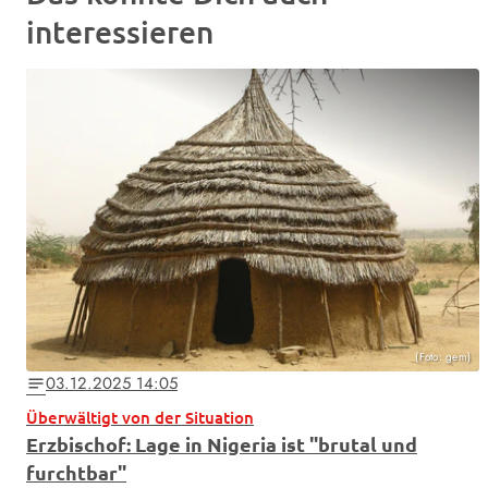
interessieren
(Foto: gem)
03.12.2025 14:05
notes
Überwältigt von der Situation
Erzbischof: Lage in Nigeria ist "brutal und
furchtbar"