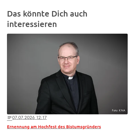
Das könnte Dich auch
interessieren
Foto: KNA
07.07.2026 12:17
notes
Ernennung am Hochfest des Bistumsgründers