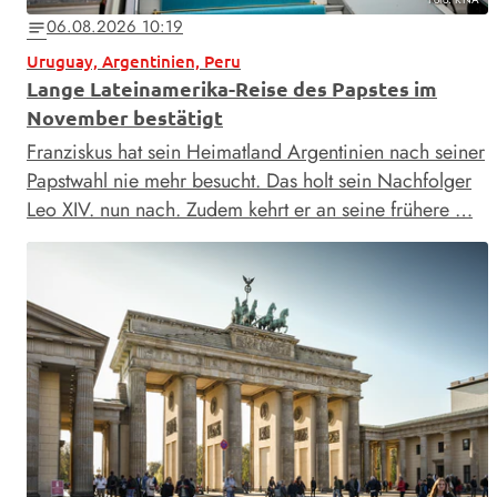
06.08.2026 10:19
notes
Uruguay, Argentinien, Peru
Lange Lateinamerika-Reise des Papstes im
November bestätigt
Franziskus hat sein Heimatland Argentinien nach seiner
Papstwahl nie mehr besucht. Das holt sein Nachfolger
Leo XIV. nun nach. Zudem kehrt er an seine frühere …