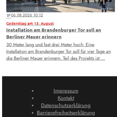
Foto: KNA
06.08.2026 10:12
notes
Gedenktag am 13. August
Installation am Brandenburger Tor soll an
Berliner Mauer erinnern
30 Meter lang und fast drei Meter hoch: Eine
Installation am Brandenburger Tor soll für vier Tage an
die Berliner Mauer erinnern. Teil des Projekts ist …
Impressum
Kontakt
Datenschutzerklärung
Barrierefreiheitserklärung