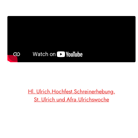
Hl. Ulrich
Hochfest
Schreinerhebung
St. Ulrich und Afra
Ulrichswoche