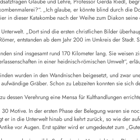
ndsatzfragen Glaube und Lehre, Professor Gerda Riedl, be
kombenmalerei?“. „Ich glaube, er könnte blind durch die Do
Meier in dieser Katakombe nach der Weihe zum Diakon seine e
nterwelt. „Dort sind die ersten christlichen Bilder überhau
Römer, entstanden ab dem Jahr 200 im Umkreis der Stadt. S
en sind insgesamt rund 170 Kilometer lang. Sie weisen zir
terlassenschaften in einer heidnisch-römischen Umwelt“, erl
inden wurden in den Wandnischen beigesetzt, und zwar unent
ch aufwändige Gräber. Schon zu Lebzeiten konnten sie sich d
 zu dessen Verehrung eine Mensa für Kulthandlungen errichte
30 Motive. In der ersten Phase der Belegung waren sie noch
t er in die Unterwelt hinab und kehrt zurück, so wie der auf
Antike vor Augen. Erst später wird er umgedeutet zum „Guten 