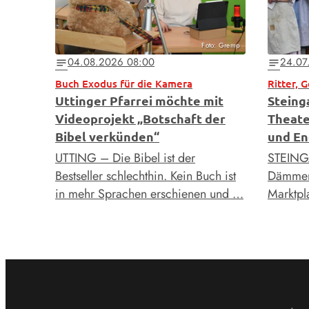
Foto: Gremp
04.08.2026 08:00
24.07
notes
notes
Buch Exodus für die Kamera
Ritter, 
Uttinger Pfarrei möchte mit
Steing
Videoprojekt „Botschaft der
Theate
Bibel verkünden“
und En
UTTING – Die Bibel ist der
STEING
Bestseller schlechthin. Kein Buch ist
Dämmeru
in mehr Sprachen erschienen und …
Marktpla