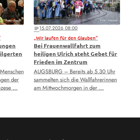
Foto: Zoepf
Foto: Hacker
15.07.2026 08:00
notes
“
„Wir laufen für den Glauben“
tungen
Bei Frauenwallfahrt zum
ilgerten
heiligen Ulrich steht Gebet für
Frieden im Zentrum
 Menschen
AUGSBURG – Bereits ab 5.30 Uhr
ngen der
sammelten sich die Wallfahrerinnen
iözese …
am Mittwochmorgen in der …