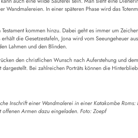
 kann auch eine wilde Sauferei sein. Man sieht eine Diener
r Wandmalereien. In einer späteren Phase wird das Totenmah
Testament kommen hinzu. Dabei geht es immer um Zeichen d
 erhält die Gesetzestafeln, Jona wird vom Seeungeheuer ausg
 den Lahmen und den Blinden.
rücken den christlichen Wunsch nach Auferstehung und dem 
dargestellt. Bei zahlreichen Porträts können die Hinterblieb
sche Inschrift einer Wandmalerei in einer Katakombe Roms: D
it offenen Armen dazu eingeladen. Foto: Zoepf