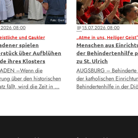
Foto: Gast
.2026 08:00
15.07.2026 08:00
notes
Geistliche und Gaukler
„Atme in uns, Heiliger Geist
adener spielen
Menschen aus Einrich
rstück über Aufblühen
der Behindertenhilfe p
de ihres Klosters
zu St. Ulrich
ADEN –Wenn die
AUGSBURG – Behinderte
ng über den historischen
der katholischen Einrichtu
tz fällt, wird die Zeit in …
Behindertenhilfe in der D