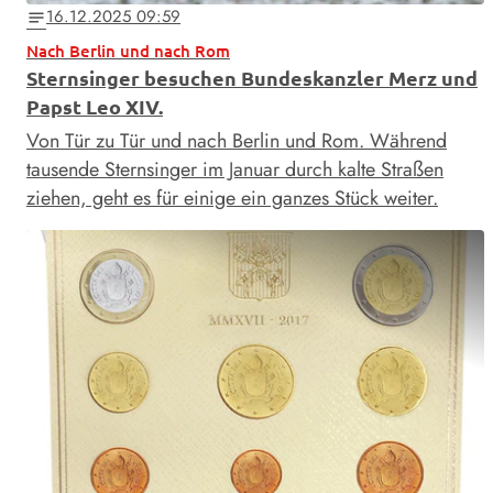
16.12.2025 09:59
notes
Nach Berlin und nach Rom
Sternsinger besuchen Bundeskanzler Merz und
Papst Leo XIV.
Von Tür zu Tür und nach Berlin und Rom. Während
tausende Sternsinger im Januar durch kalte Straßen
ziehen, geht es für einige ein ganzes Stück weiter.