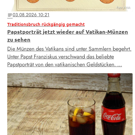
Foto: KNA
03.08.2026 10:21
notes
Traditionsbruch rückgängig gemacht
Papstporträt jetzt wieder auf Vatikan-Münzen
zu sehen
Die Münzen des Vatikans sind unter Sammlern begehrt.
Unter Papst Franziskus verschwand das beliebte
Papstporträt von den vatikanischen Geldstücken. …