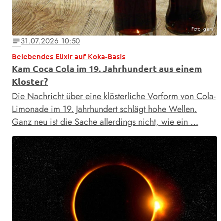
Foto: gem
31.07.2026 10:50
notes
Belebendes Elixir auf Koka-Basis
Kam Coca Cola im 19. Jahrhundert aus einem
Kloster?
Die Nachricht über eine klösterliche Vorform von Cola-
Limonade im 19. Jahrhundert schlägt hohe Wellen.
Ganz neu ist die Sache allerdings nicht, wie ein …