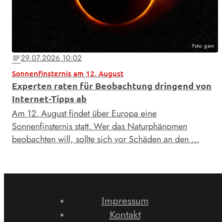
Foto: gem
29.07.2026 10:02
notes
Sonnenfinsternis am 12. August
Experten raten für Beobachtung dringend von
Internet-Tipps ab
Am 12. August findet über Europa eine
Sonnenfinsternis statt. Wer das Naturphänomen
beobachten will, sollte sich vor Schäden an den …
Impressum
Kontakt