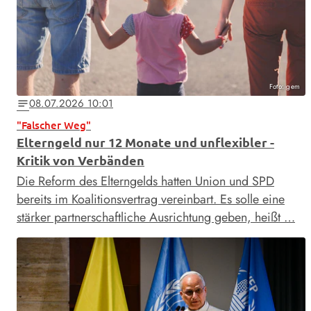
Foto: gem
08.07.2026 10:01
notes
"Falscher Weg"
Elterngeld nur 12 Monate und unflexibler -
Kritik von Verbänden
Die Reform des Elterngelds hatten Union und SPD
bereits im Koalitionsvertrag vereinbart. Es solle eine
stärker partnerschaftliche Ausrichtung geben, heißt …