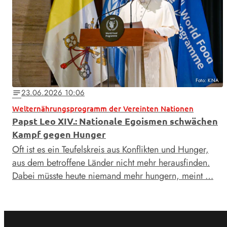
Foto: KNA
23.06.2026 10:06
notes
Welternährungsprogramm der Vereinten Nationen
Papst Leo XIV.: Nationale Egoismen schwächen
Kampf gegen Hunger
Oft ist es ein Teufelskreis aus Konflikten und Hunger,
aus dem betroffene Länder nicht mehr herausfinden.
Dabei müsste heute niemand mehr hungern, meint …