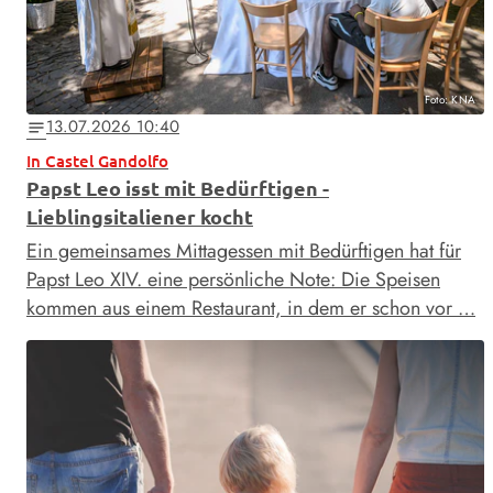
Foto: KNA
13.07.2026 10:40
notes
In Castel Gandolfo
Papst Leo isst mit Bedürftigen -
Lieblingsitaliener kocht
Ein gemeinsames Mittagessen mit Bedürftigen hat für
Papst Leo XIV. eine persönliche Note: Die Speisen
kommen aus einem Restaurant, in dem er schon vor …