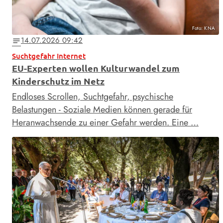
Foto: KNA
14.07.2026 09:42
notes
Suchtgefahr Internet
EU-Experten wollen Kulturwandel zum
Kinderschutz im Netz
Endloses Scrollen, Suchtgefahr, psychische
Belastungen - Soziale Medien können gerade für
Heranwachsende zu einer Gefahr werden. Eine …