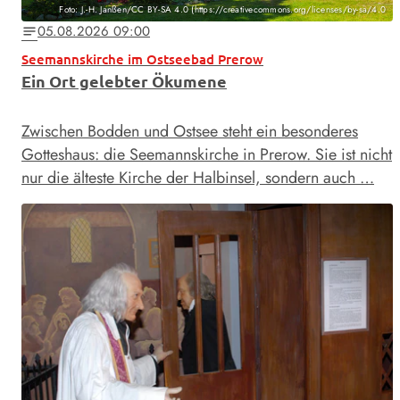
Foto: J.-H. Janßen/CC BY-SA 4.0 (https://creativecommons.org/licenses/by-sa/4.0
05.08.2026 09:00
notes
Seemannskirche im Ostseebad Prerow
Ein Ort gelebter Ökumene
Zwischen Bodden und Ostsee steht ein besonderes
Gotteshaus: die Seemannskirche in Prerow. Sie ist nicht
nur die älteste Kirche der Halbinsel, sondern auch …