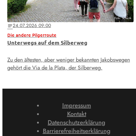
Foto: Schenk
24.07.2026 09:00
notes
Die andere Pilgerroute
Unterwegs auf dem Silberweg
Zu den ältesten, aber weniger bekannten Jakobswegen
gehört die Via de la Plata, der Silberweg.
Impressum
Kontakt
Datenschutzerklärung
Barrierefreiheitserklärung