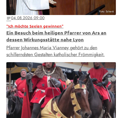
Foto: Schenk
04.08.2026 09:00
notes
"Ich möchte Seelen gewinnen"
Ein Besuch beim heiligen Pfarrer von Ars an
dessen Wirkungsstätte nahe Lyon
Pfarrer Johannes Maria Vianney gehört zu den
schillerndsten Gestalten katholischer Frömmigkeit.