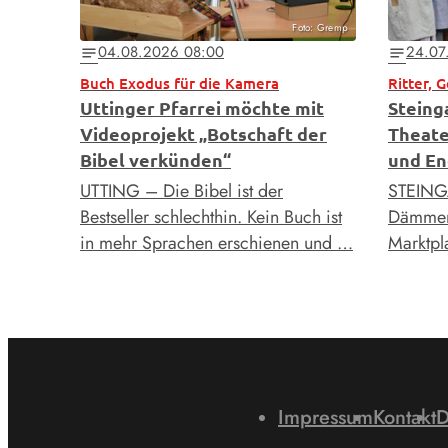
Foto: Gremp
04.08.2026 08:00
24.07
notes
notes
Buch Exodus für die Kamera
Ritter, 
Uttinger Pfarrei möchte mit
Steing
Videoprojekt „Botschaft der
Theate
Bibel verkünden“
und En
UTTING – Die Bibel ist der
STEING
Bestseller schlechthin. Kein Buch ist
Dämmeru
in mehr Sprachen erschienen und …
Marktpla
Impressum
Kontakt
D