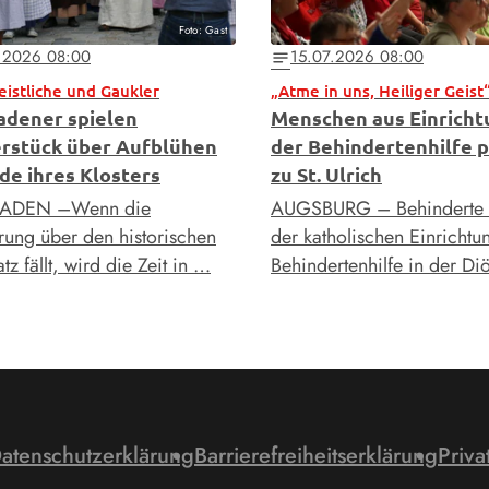
Foto: Gast
.2026 08:00
15.07.2026 08:00
notes
Geistliche und Gaukler
„Atme in uns, Heiliger Geist
adener spielen
Menschen aus Einrich
rstück über Aufblühen
der Behindertenhilfe p
de ihres Klosters
zu St. Ulrich
ADEN –Wenn die
AUGSBURG – Behinderte
ng über den historischen
der katholischen Einrichtu
tz fällt, wird die Zeit in …
Behindertenhilfe in der D
atenschutzerklärung
Barrierefreiheitserklärung
Priva