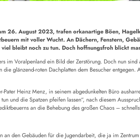
 am 26. August 2023, trafen orkanartige Böen, Hagelk
tbeuern mit voller Wucht. An Dächern, Fenstern, Geb
viel bleibt noch zu tun. Doch hoffnungsfroh blickt man
ers im Voralpenland ein Bild der Zerstörung. Doch nun sin
 die glänzend-roten Dachplatten dem Besucher entgegen. Au
er-Pater Heinz Menz, in seinem abgedunkelten Büro ausharren
tes tun und die Spatzen pfeifen lassen“, nach diesem Aussp
diktbeuerns an die Behebung des großen Chaos – schnellst
n an den Gebäuden für die Jugendarbeit, die ja im Zentrum 