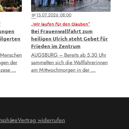
Foto: Zoepf
Foto: Hacker
15.07.2026 08:00
notes
“
„Wir laufen für den Glauben“
tungen
Bei Frauenwallfahrt zum
ilgerten
heiligen Ulrich steht Gebet für
Frieden im Zentrum
 Menschen
AUGSBURG – Bereits ab 5.30 Uhr
ngen der
sammelten sich die Wallfahrerinnen
iözese …
am Mittwochmorgen in der …
tsphäre
Vertrag widerrufen