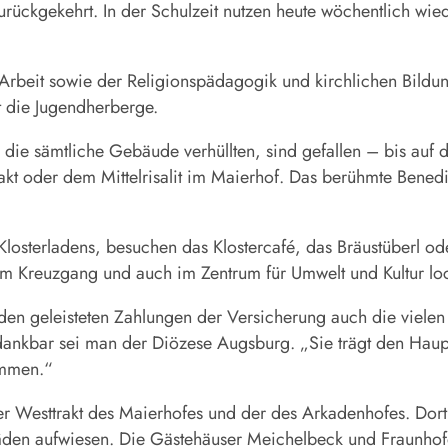
rückgekehrt. In der Schulzeit nutzen heute wöchentlich wi
rbeit sowie der Religionspädagogik und kirchlichen Bildun
t die Jugendherberge.
n, die sämtliche Gebäude verhüllten, sind gefallen – bis auf 
t oder dem Mittelrisalit im Maierhof. Das berühmte Benedi
losterladens, besuchen das Klostercafé, das Bräu­stüberl 
 im Kreuzgang und auch im Zentrum für Umwelt und Kultur lo
n den geleisteten Zahlungen der Versicherung auch die vie
dankbar sei man der Diözese Augsburg. „Sie trägt den Haup
ommen.“
 der Westtrakt des Maierhofes und der des Arkadenhofes. Dor
den aufwiesen. Die Gästehäuser Meichelbeck und Fraunhofe