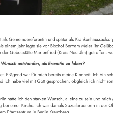
ls Gemeindereferentin und später als Krankenhausseelsorg
s einem Jahr legte sie vor Bischof Bertram Meier ihr Gelübde
 der Gebetsstätte Marien­fried (Kreis Neu-Ulm) getroffen, wo 
 Wunsch entstanden, als Eremitin zu leben?
et. Prägend war für mich bereits meine Kindheit. Ich bin s
und ich habe viel mit Gott gesprochen, obgleich ich nicht s
lin hatte ich den starken Wunsch, alleine zu sein und mic
 bei einer Kirche. Ich war damals Sozialarbeiterin in der O
nem Pfarrzentrum in Berlin Kreuzberg.