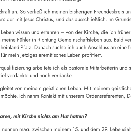
zkraft an. So verließ ich meinen bisherigen Freundeskreis und
 der mit Jesus Christus, und das ausschließlich. Im Grund
Leben wissen und erfahren – von der Kirche, die ich früher 
ch meine Fühler in Richtung Gemeinschaftsleben aus. Bald verl
einland-Pfalz. Danach suchte ich auch Anschluss an eine f
für mein jetziges eremitisches Leben profitiert.
lifizierung arbeitete ich als pastorale Mitarbeiterin und sp
viel verdankte und noch verdanke.
leitet von meinem geistlichen Leben. Mit meinem geistlichen
 möchte. Ich nahm Kontakt mit unserem Ordensreferenten, D
waren, mit Kirche nichts am Hut hatten?
so nennen mag, zwischen meinem 15. und dem 29. Lebensjahr