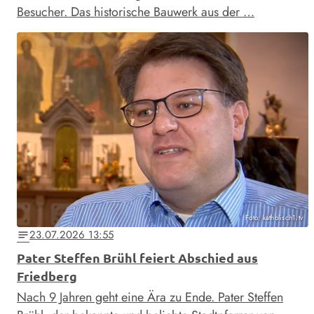
Besucher. Das historische Bauwerk aus der …
Foto: katholisch1.tv
23.07.2026 13:55
notes
Pater Steffen Brühl feiert Abschied aus
Friedberg
Nach 9 Jahren geht eine Ära zu Ende. Pater Steffen