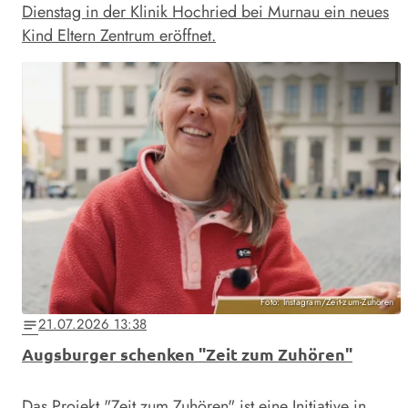
Dienstag in der Klinik Hochried bei Murnau ein neues
Kind Eltern Zentrum eröffnet.
Foto: Instagram/Zeit-zum-Zuhören
21.07.2026 13:38
notes
Augsburger schenken "Zeit zum Zuhören"
Das Projekt "Zeit zum Zuhören" ist eine Initiative in