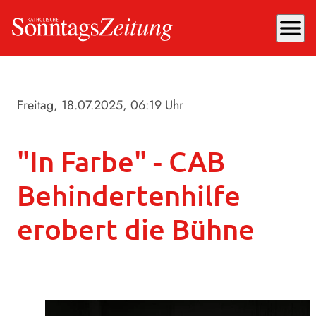
menu
Freitag, 18.07.2025
, 06:19 Uhr
"In Farbe" - CAB
Behindertenhilfe
erobert die Bühne