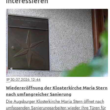
interessieren
30.07.2026 12:44
notes
Wiedereröffnung der Klosterkirche Maria Stern
nach umfangreicher Sanierung
Die Augsburger Klosterkirche Maria Stern öffnet nach
umfassenden Sanierungsarbeiten wieder ihre Türen für