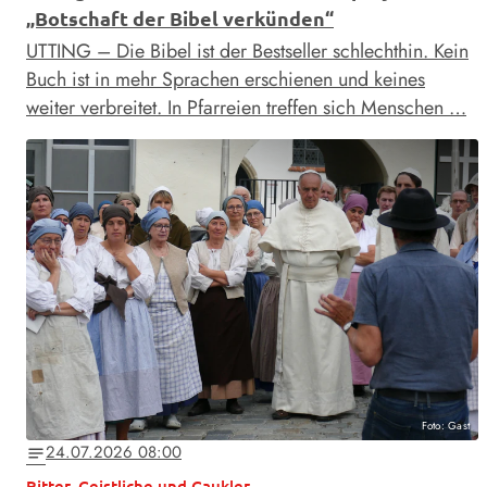
„Botschaft der Bibel verkünden“
UTTING – Die Bibel ist der Bestseller schlechthin. Kein
Buch ist in mehr Sprachen erschienen und keines
weiter verbreitet. In Pfarreien treffen sich Menschen …
Foto: Gast
24.07.2026 08:00
notes
Ritter, Geistliche und Gaukler