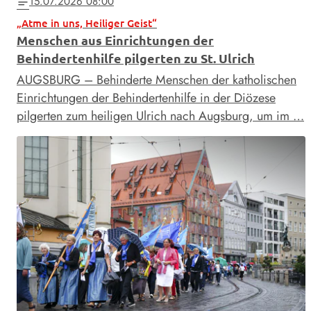
15.07.2026 08:00
notes
„Atme in uns, Heiliger Geist“
Menschen aus Einrichtungen der
Behindertenhilfe pilgerten zu St. Ulrich
AUGSBURG – Behinderte Menschen der katholischen
Einrichtungen der Behindertenhilfe in der Diözese
pilgerten zum heiligen Ulrich nach Augsburg, um im …