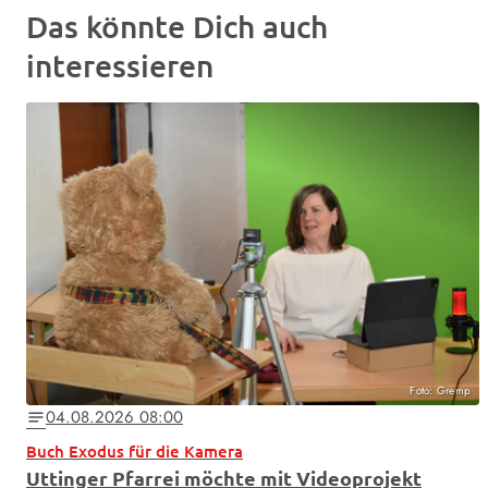
Das könnte Dich auch
interessieren
Foto: Gremp
04.08.2026 08:00
notes
Buch Exodus für die Kamera
Uttinger Pfarrei möchte mit Videoprojekt