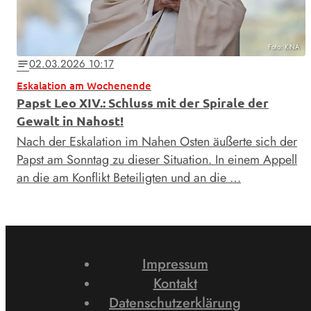
Foto: KNA
02.03.2026 10:17
notes
Eskalation am Wochenende
Papst Leo XIV.: Schluss mit der Spirale der
Gewalt in Nahost!
Nach der Eskalation im Nahen Osten äußerte sich der
Papst am Sonntag zu dieser Situation. In einem Appell
an die am Konflikt Beteiligten und an die …
Impressum
Kontakt
Datenschutzerklärung