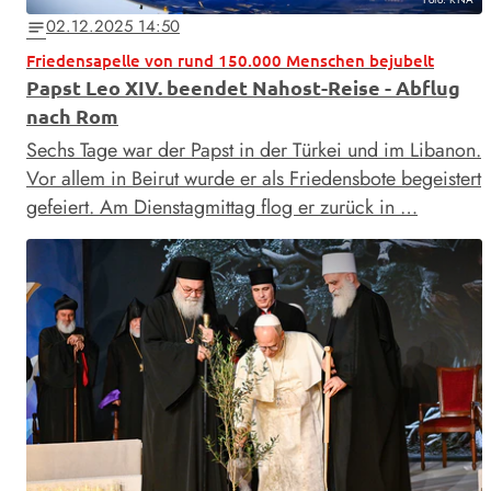
02.12.2025 14:50
notes
Friedensapelle von rund 150.000 Menschen bejubelt
Papst Leo XIV. beendet Nahost-Reise - Abflug
nach Rom
Sechs Tage war der Papst in der Türkei und im Libanon.
Vor allem in Beirut wurde er als Friedensbote begeistert
gefeiert. Am Dienstagmittag flog er zurück in …