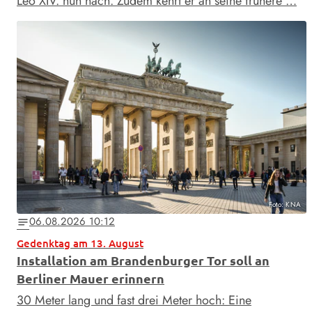
Leo XIV. nun nach. Zudem kehrt er an seine frühere …
Foto: KNA
06.08.2026 10:12
notes
Gedenktag am 13. August
Installation am Brandenburger Tor soll an
Berliner Mauer erinnern
30 Meter lang und fast drei Meter hoch: Eine