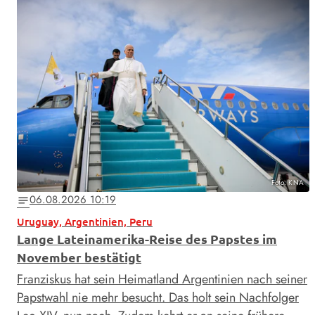
Foto: KNA
06.08.2026 10:19
notes
Uruguay, Argentinien, Peru
Lange Lateinamerika-Reise des Papstes im
November bestätigt
Franziskus hat sein Heimatland Argentinien nach seiner
Papstwahl nie mehr besucht. Das holt sein Nachfolger