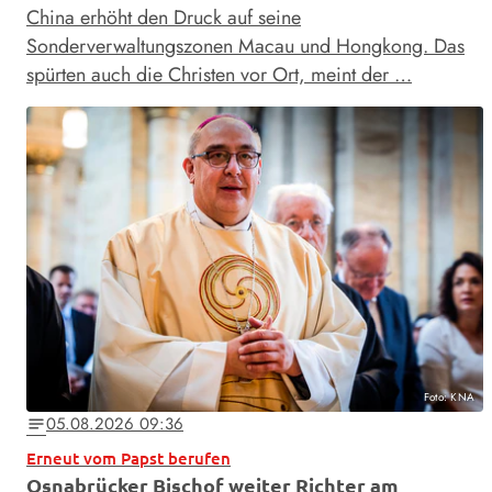
China erhöht den Druck auf seine
Sonderverwaltungszonen Macau und Hongkong. Das
spürten auch die Christen vor Ort, meint der …
Foto: KNA
05.08.2026 09:36
notes
Erneut vom Papst berufen
Osnabrücker Bischof weiter Richter am