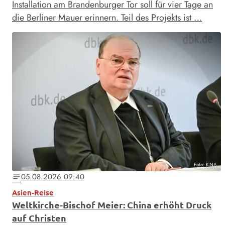
Installation am Brandenburger Tor soll für vier Tage an
die Berliner Mauer erinnern. Teil des Projekts ist …
Foto: KNA
05.08.2026 09:40
notes
Asien-Reise
Weltkirche-Bischof Meier: China erhöht Druck
auf Christen