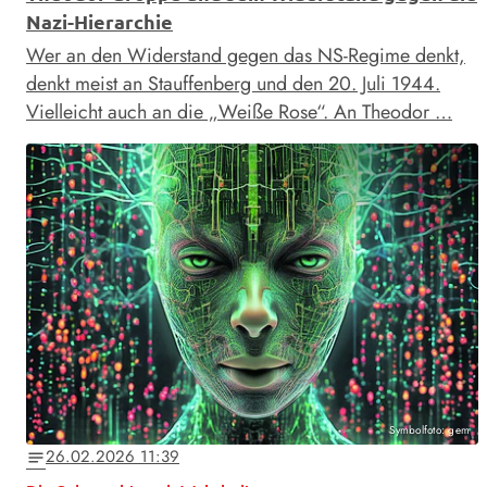
Nazi-Hierarchie
Wer an den Widerstand gegen das NS-Regime denkt,
denkt meist an Stauffenberg und den 20. Juli 1944.
Vielleicht auch an die „Weiße Rose“. An Theodor …
Symbolfoto: gem
26.02.2026 11:39
notes