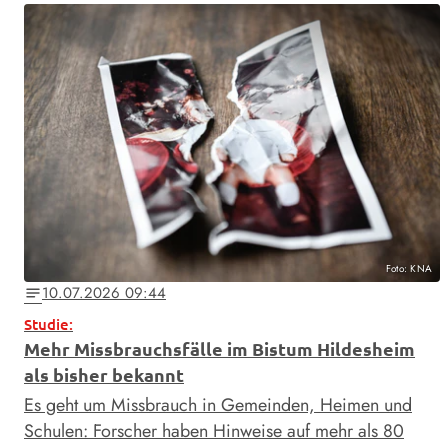
Foto: KNA
10.07.2026 09:44
notes
Studie:
Mehr Missbrauchsfälle im Bistum Hildesheim
als bisher bekannt
Es geht um Missbrauch in Gemeinden, Heimen und
Schulen: Forscher haben Hinweise auf mehr als 80