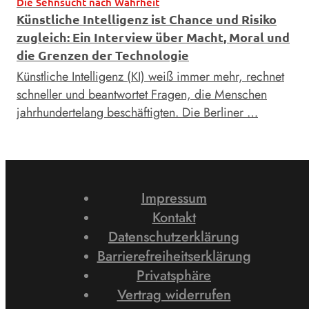
Die Sehnsucht nach Wahrheit
Künstliche Intelligenz ist Chance und Risiko
zugleich: Ein Interview über Macht, Moral und
die Grenzen der Technologie
Künstliche Intelligenz (KI) weiß immer mehr, rechnet
schneller und beantwortet Fragen, die Menschen
jahrhundertelang beschäftigten. Die Berliner …
Impressum
Kontakt
Datenschutzerklärung
Barrierefreiheitserklärung
Privatsphäre
Vertrag widerrufen