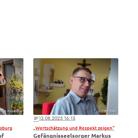
Bistum Augsburg
Foto: Rabl
13.08.2025 16:15
notes
gsburg
„Wertschätzung und Respekt zeigen“
of
Gefängnisseelsorger Markus