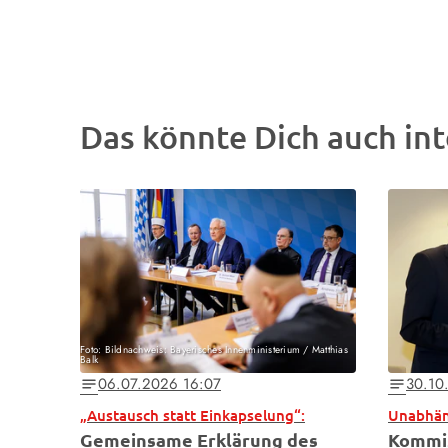
Das könnte Dich auch int
Foto: Bildnachweis: Bayerisches Innenministerium / Matthias
Balk
06.07.2026 16:07
30.10
notes
notes
„Austausch statt Einkapselung“:
Gemeinsame Erklärung des
Kommis