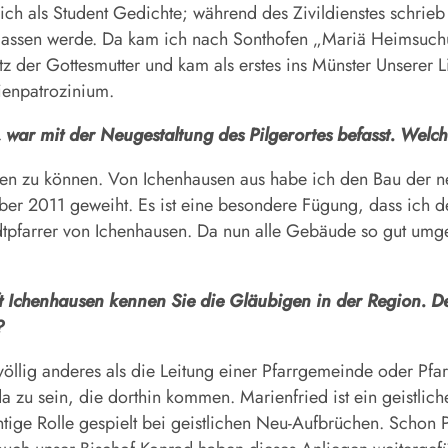
ich als Student Gedichte; während des Zivildienstes schrie
elassen werde. Da kam ich nach Sonthofen „Mariä Heimsuch
utz der Gottesmutter und kam als erstes ins Münster Unserer
ienpatrozinium.
 war mit der Neugestaltung des Pilgerortes befasst. Welc
ehmen zu können. Von Ichenhausen aus habe ich den Bau de
 2011 geweiht. Es ist eine besondere Fügung, dass ich der P
tpfarrer von Ichenhausen. Da nun alle Gebäude so gut umgeba
t Ichenhausen kennen Sie die Gläubigen in der Region. De
?
s völlig anderes als die Leitung einer Pfarrgemeinde oder Pfa
 zu sein, die dorthin kommen. Marienfried ist ein geistlich
ige Rolle gespielt bei geistlichen Neu-Aufbrüchen. Schon P