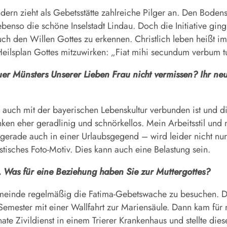
ondern zieht als Gebetsstätte zahlreiche Pilger an. Den Bode
ebenso die schöne Inselstadt Lindau. Doch die Initiative gin
uch den Willen Gottes zu erkennen. Christlich leben heißt
im Heilsplan Gottes mitzuwirken: „Fiat mihi secundum verbu
er Münsters Unserer Lieben Frau nicht vermissen? Ihr neu
e auch mit der bayerischen Lebenskultur verbunden ist und d
ken eher geradlinig und schnörkellos. Mein Arbeitsstil und 
erade auch in einer Urlaubsgegend – wird leider nicht nur
istisches Foto-Motiv. Dies kann auch eine Belastung sein.
. Was für eine Beziehung haben Sie zur Muttergottes?
meinde regelmäßig die Fatima-Gebetswache zu besuchen. Do
emester mit einer Wallfahrt zur Mariensäule. Dann kam für m
e Zivildienst in einem Trierer Krankenhaus und stellte dies