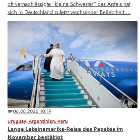
oft vernachlässigte "kleine Schwester" des Apfels hat
sich in Deutschland zuletzt wachsender Beliebtheit …
Foto: KNA
06.08.2026 10:19
notes
Uruguay, Argentinien, Peru
Lange Lateinamerika-Reise des Papstes im
November bestätigt