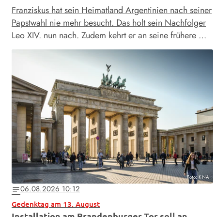
Franziskus hat sein Heimatland Argentinien nach seiner
Papstwahl nie mehr besucht. Das holt sein Nachfolger
Leo XIV. nun nach. Zudem kehrt er an seine frühere …
Foto: KNA
06.08.2026 10:12
notes
Gedenktag am 13. August
Installation am Brandenburger Tor soll an