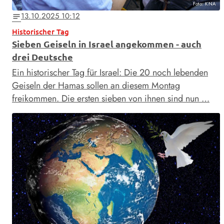
Foto: KNA
13.10.2025 10:12
notes
Historischer Tag
Sieben Geiseln in Israel angekommen - auch
drei Deutsche
Ein historischer Tag für Israel: Die 20 noch lebenden
Geiseln der Hamas sollen an diesem Montag
freikommen. Die ersten sieben von ihnen sind nun …