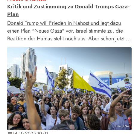
Kritik und Zustimmung zu Donald Trumps Gaza-
Plan
Donald Trump will Frieden in Nahost und legt dazu
einen Plan "Neues Gaza" vor. Israel stimmte zu, die
Reaktion der Hamas steht noch aus. Aber schon jetzt …
Foto: KNA
14.10.2025 10:01
notes