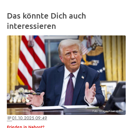
Das könnte Dich auch
interessieren
Foto: Imago/Abacapress
01.10.2025 09:49
notes
Frieden in Nahost?