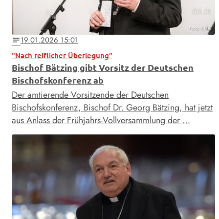
Foto: KNA
19.01.2026 15:01
notes
"Nach reiflicher Überlegung"
Bischof Bätzing gibt Vorsitz der Deutschen
Bischofskonferenz ab
Der amtierende Vorsitzende der Deutschen
Bischofskonferenz, Bischof Dr. Georg Bätzing, hat jetzt
aus Anlass der Frühjahrs-Vollversammlung der …