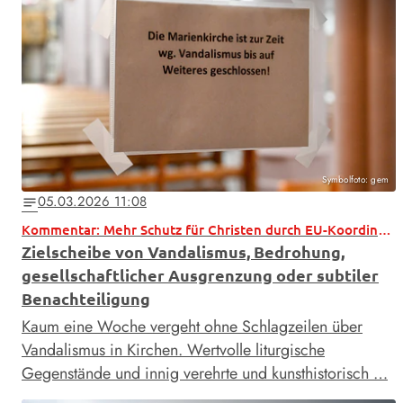
Symbolfoto: gem
05.03.2026 11:08
notes
Kommentar: Mehr Schutz für Christen durch EU-Koordinator
Zielscheibe von Vandalismus, Bedrohung,
gesellschaftlicher Ausgrenzung oder subtiler
Benachteiligung
Kaum eine Woche vergeht ohne Schlagzeilen über
Vandalismus in Kirchen. Wertvolle liturgische
Gegenstände und innig verehrte und kunsthistorisch …