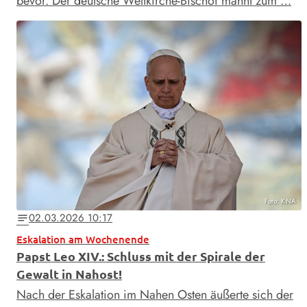
bevor. Der deutsche Weltkirche-Bischof mahnt zum …
Foto: KNA
02.03.2026 10:17
notes
Eskalation am Wochenende
Papst Leo XIV.: Schluss mit der Spirale der
Gewalt in Nahost!
Nach der Eskalation im Nahen Osten äußerte sich der