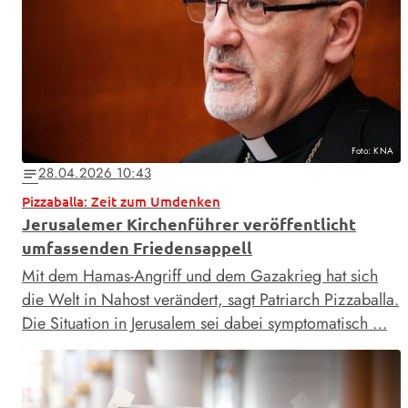
Foto: KNA
28.04.2026 10:43
notes
Pizzaballa: Zeit zum Umdenken
Jerusalemer Kirchenführer veröffentlicht
umfassenden Friedensappell
Mit dem Hamas-Angriff und dem Gazakrieg hat sich
die Welt in Nahost verändert, sagt Patriarch Pizzaballa.
Die Situation in Jerusalem sei dabei symptomatisch …