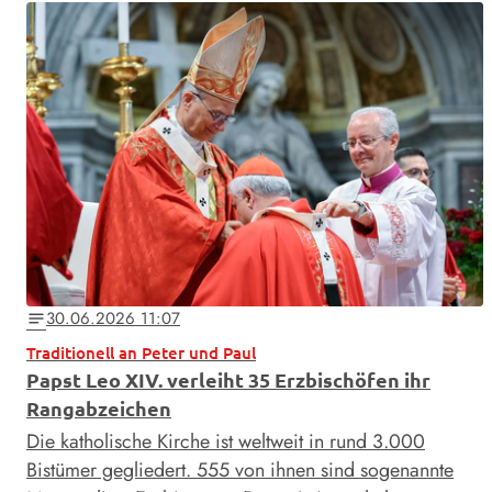
30.06.2026 11:07
notes
Traditionell an Peter und Paul
Papst Leo XIV. verleiht 35 Erzbischöfen ihr
Rangabzeichen
Die katholische Kirche ist weltweit in rund 3.000
Bistümer gegliedert. 555 von ihnen sind sogenannte