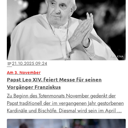
Foto: KNA
21.10.2025 09:24
notes
Am 3. November
Papst Leo XIV. feiert Messe für seinen
Vorgänger Franziskus
Zu Beginn des Totenmonats November gedenkt der
Papst traditionell der im vergangenen Jahr gestorbenen
Kardinäle und Bischöfe. Diesmal wird sein im April …