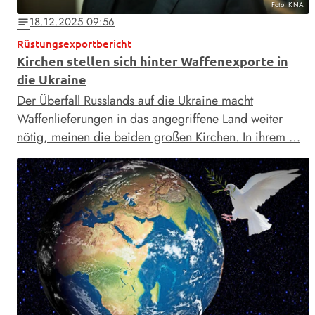
Foto: KNA
18.12.2025 09:56
notes
Rüstungsexportbericht
Kirchen stellen sich hinter Waffenexporte in
die Ukraine
Der Überfall Russlands auf die Ukraine macht
Waffenlieferungen in das angegriffene Land weiter
nötig, meinen die beiden großen Kirchen. In ihrem …