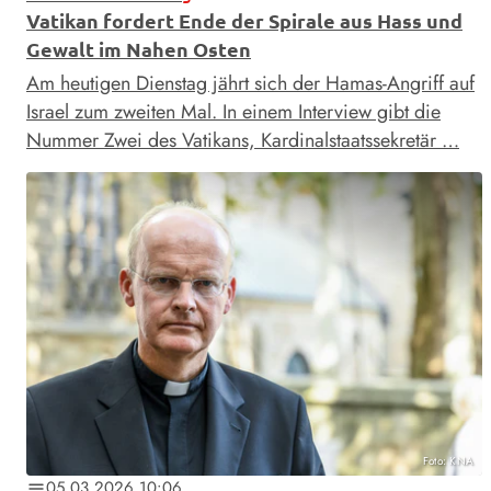
Vatikan fordert Ende der Spirale aus Hass und
Gewalt im Nahen Osten
Am heutigen Dienstag jährt sich der Hamas-Angriff auf
Israel zum zweiten Mal. In einem Interview gibt die
Nummer Zwei des Vatikans, Kardinalstaatssekretär …
Foto: KNA
05.03.2026 10:06
notes