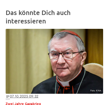
Das könnte Dich auch
interessieren
Foto: KNA
07.10.2025 09:32
notes
Zwei Jahre Gazakrieg