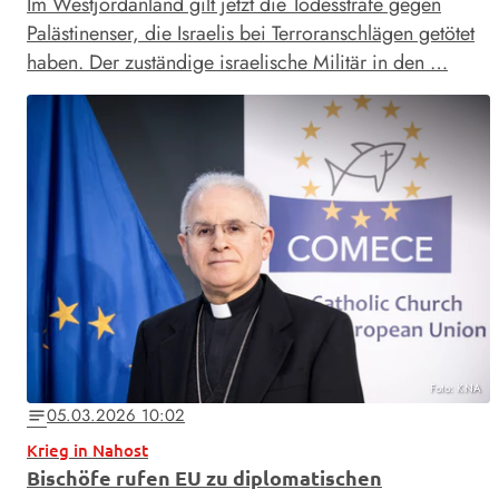
Im Westjordanland gilt jetzt die Todesstrafe gegen
Palästinenser, die Israelis bei Terroranschlägen getötet
haben. Der zuständige israelische Militär in den …
Foto: KNA
05.03.2026 10:02
notes
Krieg in Nahost
Bischöfe rufen EU zu diplomatischen