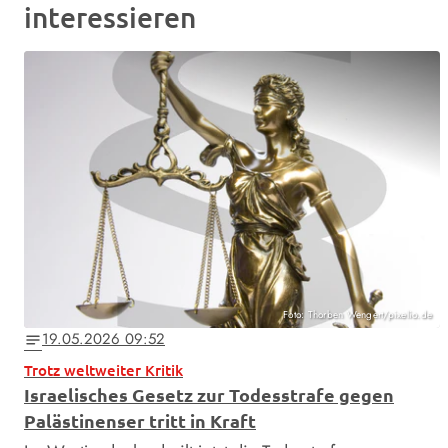
interessieren
Foto: Thorben Wengert/pixelio.de
19.05.2026 09:52
notes
Trotz weltweiter Kritik
Israelisches Gesetz zur Todesstrafe gegen
Palästinenser tritt in Kraft