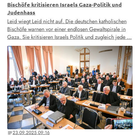
Bischöfe kritisieren Israels Gaza-Politik und
Judenhass
Leid wiegt Leid nicht auf. Die deutschen katholischen
Bischöfe warnen vor einer endlosen Gewaltspirale in
Gaza. Sie kritisieren Israels Politik und zugleich jede …
Foto: KNA
23.09.2025 09:16
notes