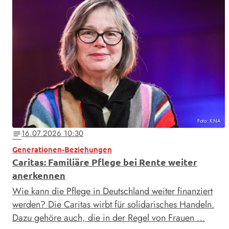
Foto: KNA
16.07.2026 10:30
notes
Generationen-Beziehungen
Caritas: Familiäre Pflege bei Rente weiter
anerkennen
Wie kann die Pflege in Deutschland weiter finanziert
werden? Die Caritas wirbt für solidarisches Handeln.
Dazu gehöre auch, die in der Regel von Frauen …