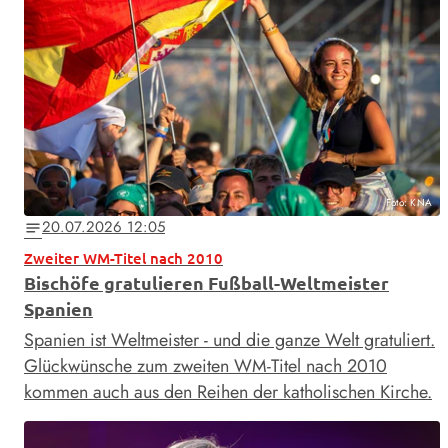
Foto: KNA
20.07.2026 12:05
notes
Zweiter WM-Titel nach 2010
Bischöfe gratulieren Fußball-Weltmeister
Spanien
Spanien ist Weltmeister - und die ganze Welt gratuliert.
Glückwünsche zum zweiten WM-Titel nach 2010
kommen auch aus den Reihen der katholischen Kirche.