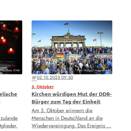
ymbolfoto: KNA
Foto: Imago/imagebroker
02.10.2025 09:50
notes
3. Oktober
elische
Kirchen würdigen Mut der DDR-
r
Bürger zum Tag der Einheit
Am 3. Oktober erinnern die
rzulande
Menschen in Deutschland an die
tglieder,
Wiedervereinigung. Das Ereignis …