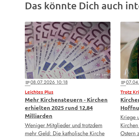
Das könnte Dich auch int
Foto: gem
08.07.2026 10:18
07.04
notes
notes
Leichtes Plus
Trotz Kr
Mehr Kirchensteuern - Kirchen
Kirche
erhielten 2025 rund 12,84
Hoffnu
Milliarden
Kriege u
Weniger Mitglieder und trotzdem
Kirchen
mehr Geld: Die katholische Kirche
Ostern 