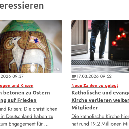
eressieren
Foto: KNA
S
.2026 09:37
17.03.2026 09:52
notes
iegen und Krisen
Neue Zahlen vorgelegt
n betonen zu Ostern
Katholische und evang
ng auf Frieden
Kirche verlieren weite
Mitglieder
nd Krisen: Die christlichen
 in Deutschland haben zu
Die katholische Kirche hie
zum Engagement für …
hat rund 19,2 Millionen Mi