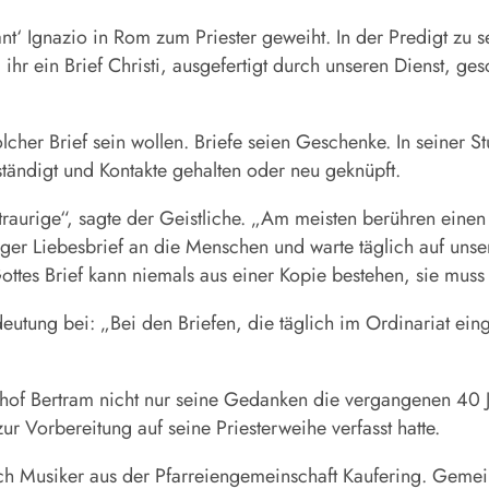
‘ Ignazio in Rom zum Priester geweiht. In der Predigt zu 
hr ein Brief Christi, ausgefertigt durch unseren Dienst, ges
solcher Brief sein wollen. Briefe seien Geschenke. In seiner
ändigt und Kontakte gehalten oder neu geknüpft.
traurige“, sagte der Geistliche. „Am meisten berühren einen 
ger Liebesbrief an die Menschen und warte täglich auf unser
tes Brief kann niemals aus einer Kopie bestehen, sie muss i
eutung bei: „Bei den Briefen, die täglich im Ordinariat ei
schof Bertram nicht nur seine Gedanken die vergangenen 40
ur Vorbereitung auf seine Priesterweihe verfasst hatte.
h Musiker aus der Pfarreiengemeinschaft Kaufering. Geme