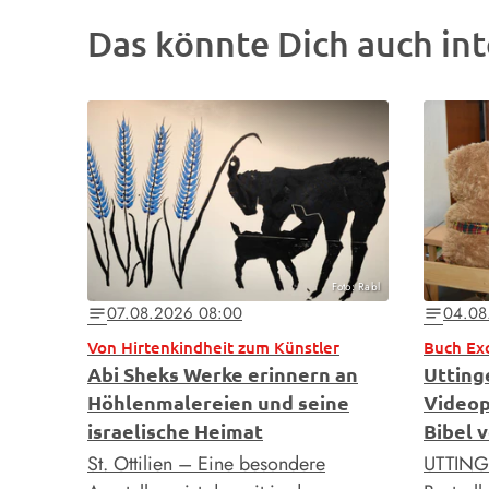
Das könnte Dich auch int
Foto: Rabl
07.08.2026 08:00
04.08
notes
notes
Von Hirtenkindheit zum Künstler
Buch Ex
Abi Sheks Werke erinnern an
Utting
Höhlenmalereien und seine
Videop
israelische Heimat
Bibel 
St. Ottilien – Eine besondere
UTTING 