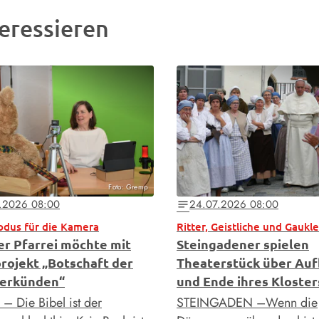
eressieren
Foto: Gremp
.2026 08:00
24.07.2026 08:00
notes
odus für die Kamera
Ritter, Geistliche und Gaukle
er Pfarrei möchte mit
Steingadener spielen
rojekt „Botschaft der
Theaterstück über Au
verkünden“
und Ende ihres Kloster
– Die Bibel ist der
STEINGADEN –Wenn die