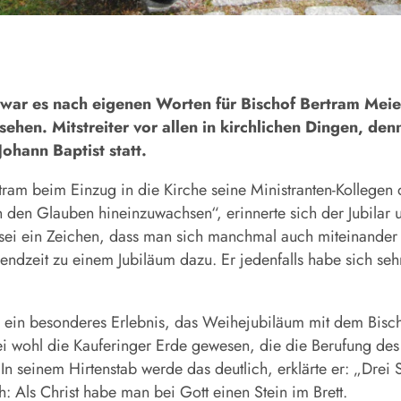
r es nach eigenen Worten für Bischof Bertram Meier, 
sehen. Mitstreiter vor allen in kirchlichen Dingen, den
Johann Baptist statt.
tram beim Einzug in die Kirche seine Ministranten-Kollegen 
in den Glauben hineinzuwachsen“, erinnerte sich der Jubila
sei ein Zeichen, dass man sich manchmal auch miteinander
endzeit zu einem Jubiläum dazu. Er jedenfalls habe sich seh
s ein besonderes Erlebnis, das Weihejubiläum mit dem Bischof
sei wohl die Kauferinger Erde gewesen, die die Berufung de
In seinem Hirtenstab werde das deutlich, erklärte er: „Drei S
 Als Christ habe man bei Gott einen Stein im Brett.