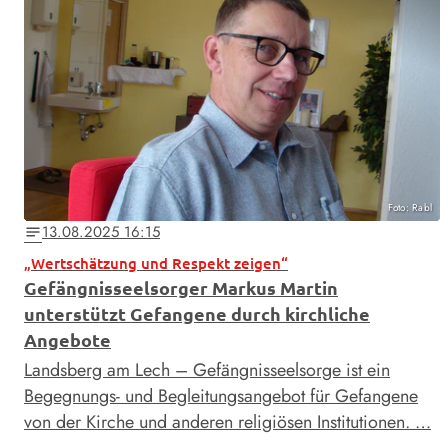
Foto: Rabl
13.08.2025 16:15
notes
„Wertschätzung und Respekt zeigen“
Gefängnisseelsorger Markus Martin
unterstützt Gefangene durch kirchliche
Angebote
Landsberg am Lech – Gefängnisseelsorge ist ein
Begegnungs- und Begleitungsangebot für Gefangene
von der Kirche und anderen religiösen Institutionen. …