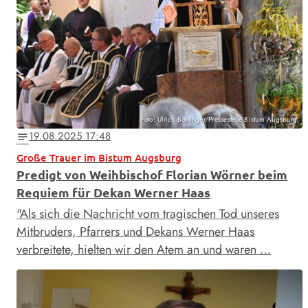
Foto: Ulrich Bobinger/Pressestelle Bistum Augsburg
19.08.2025 17:48
notes
Große Trauer im Bistum Augsburg
Predigt von Weihbischof Florian Wörner beim
Requiem für Dekan Werner Haas
"Als sich die Nachricht vom tragischen Tod unseres
Mitbruders, Pfarrers und Dekans Werner Haas
verbreitete, hielten wir den Atem an und waren …