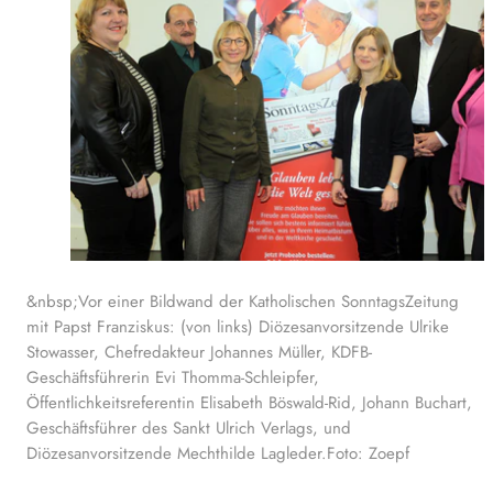
&nbsp;Vor einer Bildwand der Katholischen SonntagsZeitung
mit Papst Franziskus: (von links) Diözesanvorsitzende Ulrike
Stowasser, Chefredakteur Johannes Müller, KDFB-
Geschäftsführerin Evi Thomma-Schleipfer,
Öffentlichkeitsreferentin Elisabeth Böswald-Rid, Johann Buchart,
Geschäftsführer des Sankt Ulrich Verlags, und
Diözesanvorsitzende Mechthilde Lagleder.Foto: Zoepf