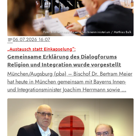
Foto: Bildnachweis: Bayerisches Innenministerium / Matthias Balk
06.07.2026 16:07
notes
„Austausch statt Einkapselung“:
Gemeinsame Erklärung des Dialogforums
Religion und Integration wurde vorgestellt
München/Augsburg (pba) – Bischof Dr. Bertram Meier
hat heute in München gemeinsam mit Bayerns Innen-
und Integrationsminister Joachim Herrmann sowie …