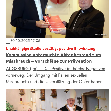
Foto: Zoepf
30.10.2025 17:05
notes
Unabhängige Studie bestätigt positive Entwicklung
Kommission untersuchte Aktenbestand zum
Missbrauch – Vorschläge zur Prävention
AUGSBURG (jm) – Das Positive im höchst Negativen
vorneweg: Der Umgang mit Fällen sexuellen
Missbrauchs und die Unterstützung der Opfer haben …