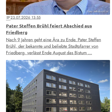
Foto: katholisch1.tv
23.07.2026 13:55
notes
Pater Steffen Brühl feiert Abschied aus
Friedberg
Nach 9 Jahren geht eine Ära zu Ende. Pater Steffen
Brühl, der bekannte und beliebte Stadtpfarrer von
Friedberg, verlässt Ende August das Bistum …