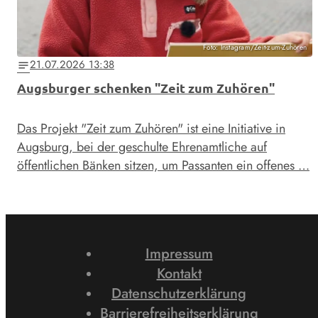
Foto: Instagram/Zeit-zum-Zuhören
21.07.2026 13:38
notes
Augsburger schenken "Zeit zum Zuhören"
Das Projekt "Zeit zum Zuhören" ist eine Initiative in
Augsburg, bei der geschulte Ehrenamtliche auf
öffentlichen Bänken sitzen, um Passanten ein offenes …
Impressum
Kontakt
Datenschutzerklärung
Barrierefreiheitserklärung