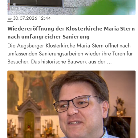
30.07.2026 12:44
notes
Wiedereröffnung der Klosterkirche Maria Stern
nach umfangreicher Sanierung
Die Augsburger Klosterkirche Maria Stern öffnet nach
umfassenden Sanierungsarbeiten wieder ihre Türen für
Besucher. Das historische Bauwerk aus der …