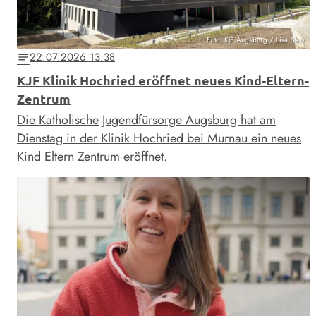
Foto: KJF Augsburg / Lisa Stark
22.07.2026 13:38
notes
KJF Klinik Hochried eröffnet neues Kind-Eltern-
Zentrum
Die Katholische Jugendfürsorge Augsburg hat am
Dienstag in der Klinik Hochried bei Murnau ein neues
Kind Eltern Zentrum eröffnet.