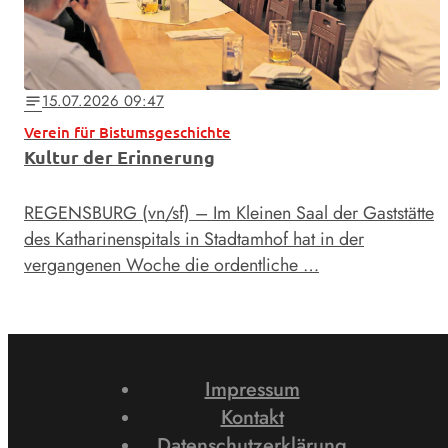
15.07.2026 09:47
notes
Verein für Bistumsgeschichte
Kultur der Erinnerung
REGENSBURG (vn/sf) – Im Kleinen Saal der Gaststätte
des Katharinenspitals in Stadtamhof hat in der
vergangenen Woche die ordentliche …
Impressum
Kontakt
Datenschutzerklärung