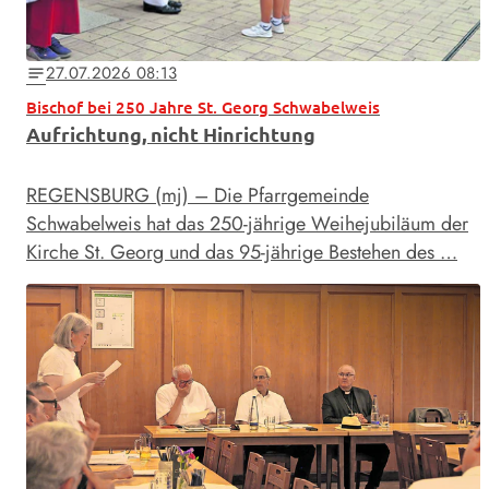
27.07.2026 08:13
notes
Bischof bei 250 Jahre St. Georg Schwabelweis
Aufrichtung, nicht Hinrichtung
REGENSBURG (mj) – Die Pfarrgemeinde
Schwabelweis hat das 250-jährige Weihejubiläum der
Kirche St. Georg und das 95-jährige Bestehen des …