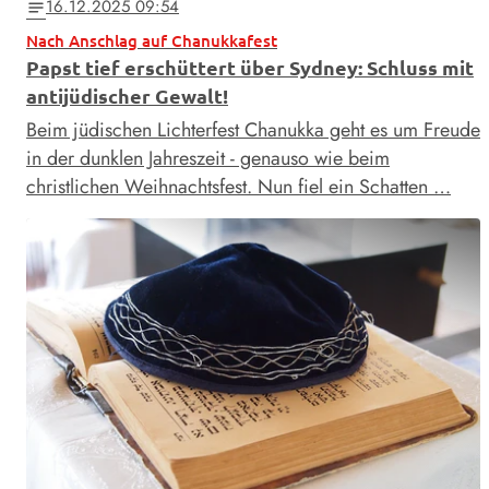
16.12.2025 09:54
notes
Nach Anschlag auf Chanukkafest
Papst tief erschüttert über Sydney: Schluss mit
antijüdischer Gewalt!
Beim jüdischen Lichterfest Chanukka geht es um Freude
in der dunklen Jahreszeit - genauso wie beim
christlichen Weihnachtsfest. Nun fiel ein Schatten …