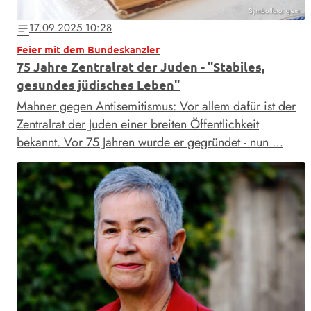
Symbolfoto: gem
17.09.2025 10:28
notes
Feier mit dem Bundeskanzler
75 Jahre Zentralrat der Juden - "Stabiles,
gesundes jüdisches Leben"
Mahner gegen Antisemitismus: Vor allem dafür ist der
Zentralrat der Juden einer breiten Öffentlichkeit
bekannt. Vor 75 Jahren wurde er gegründet - nun …