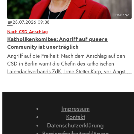
Foto: KNA
28.07.2026 09:38
notes
Nach CSD-Anschlag
Katholikenkomitee: Angriff auf queere
Community ist unerträglich
Angriff auf die Freiheit: Nach dem Anschlag auf den
CSD in Berlin warnt die Chefin des katholischen
Laiendachverbands ZdK, Irme Stetter-Karp, vor Angst …
Impressum
Kontakt
Datenschutzerklärung
Barrierefreiheitserklärung