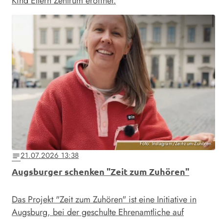
Kind Eltern Zentrum eröffnet.
Foto: Instagram/Zeit-zum-Zuhören
21.07.2026 13:38
notes
Augsburger schenken "Zeit zum Zuhören"
Das Projekt "Zeit zum Zuhören" ist eine Initiative in
Augsburg, bei der geschulte Ehrenamtliche auf