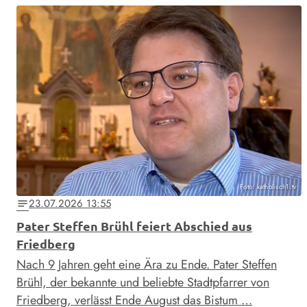
Foto: katholisch1.tv
23.07.2026 13:55
notes
Pater Steffen Brühl feiert Abschied aus
Friedberg
Nach 9 Jahren geht eine Ära zu Ende. Pater Steffen
Brühl, der bekannte und beliebte Stadtpfarrer von
Friedberg, verlässt Ende August das Bistum …