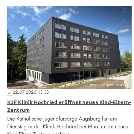
Foto: KJF Augsburg / Lisa Stark
22.07.2026 13:38
notes
KJF Klinik Hochried eröffnet neues Kind-Eltern-
Zentrum
Die Katholische Jugendfürsorge Augsburg hat am
Dienstag in der Klinik Hochried bei Murnau ein neues