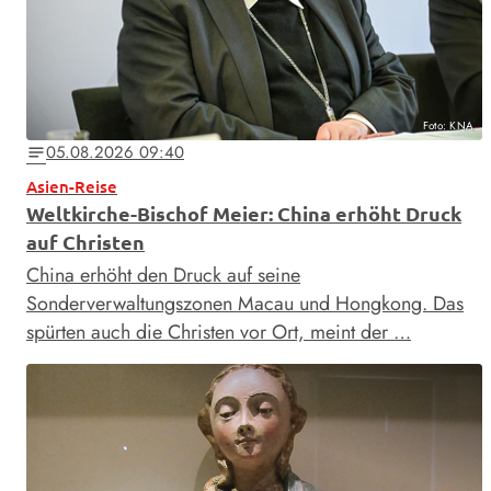
Foto: KNA
05.08.2026 09:40
notes
Asien-Reise
Weltkirche-Bischof Meier: China erhöht Druck
auf Christen
China erhöht den Druck auf seine
Sonderverwaltungszonen Macau und Hongkong. Das
spürten auch die Christen vor Ort, meint der …