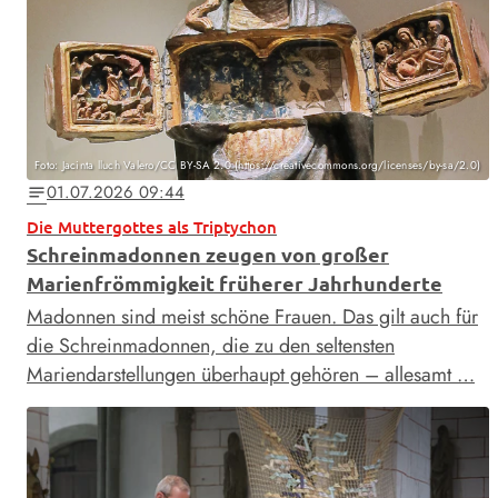
Foto: Jacinta lluch Valero/CC BY-SA 2.0 (https://creativecommons.org/licenses/by-sa/2.0)
01.07.2026 09:44
notes
Die Muttergottes als Triptychon
Schreinmadonnen zeugen von großer
Marienfrömmigkeit früherer Jahrhunderte
Madonnen sind meist schöne Frauen. Das gilt auch für
die Schreinmadonnen, die zu den seltensten
Mariendarstellungen überhaupt gehören – allesamt …