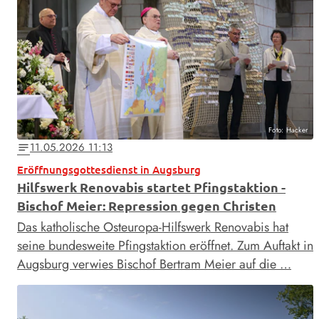
Foto: Hacker
11.05.2026 11:13
notes
Eröffnungsgottesdienst in Augsburg
Hilfswerk Renovabis startet Pfingstaktion -
Bischof Meier: Repression gegen Christen
Das katholische Osteuropa-Hilfswerk Renovabis hat
seine bundesweite Pfingstaktion eröffnet. Zum Auftakt in
Augsburg verwies Bischof Bertram Meier auf die …