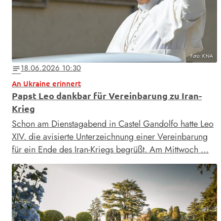
Foto: KNA
18.06.2026 10:30
notes
An Ukraine erinnert
Papst Leo dankbar für Vereinbarung zu Iran-
Krieg
Schon am Dienstagabend in Castel Gandolfo hatte Leo
XIV. die avisierte Unterzeichnung einer Vereinbarung
für ein Ende des Iran-Kriegs begrüßt. Am Mittwoch …