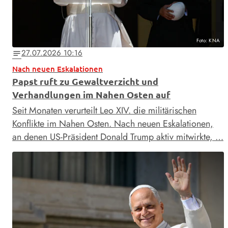
Foto: KNA
27.07.2026 10:16
notes
Nach neuen Eskalationen
Papst ruft zu Gewaltverzicht und
Verhandlungen im Nahen Osten auf
Seit Monaten verurteilt Leo XIV. die militärischen
Konflikte im Nahen Osten. Nach neuen Eskalationen,
an denen US-Präsident Donald Trump aktiv mitwirkte, …