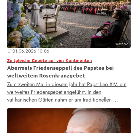
Foto: KNA
01.06.2026 10:06
notes
Zeitgleiche Gebete auf vier Kontinenten
Abermals Friedensappell des Papstes bei
weltweitem Rosenkranzgebet
Zum zweiten Mal in diesem Jahr hat Papst Leo XIV. ein
weltweites Friedensgebet angeführt. In den
vatikanischen Gärten nahm er am traditionellen …