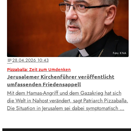
Foto: KNA
28.04.2026 10:43
notes
Pizzaballa: Zeit zum Umdenken
Jerusalemer Kirchenführer veröffentlicht
umfassenden Friedensappell
Mit dem Hamas-Angriff und dem Gazakrieg hat sich
die Welt in Nahost verändert, sagt Patriarch Pizzaballa.
Die Situation in Jerusalem sei dabei symptomatisch …