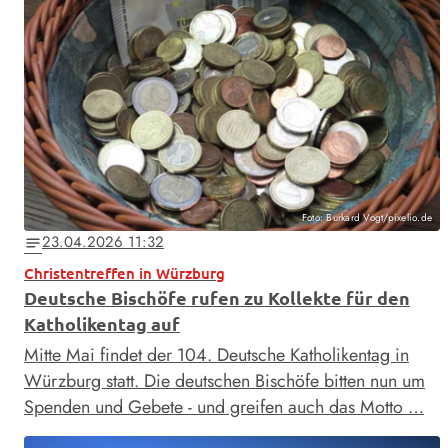
Foto: Burkard Vogt/pixelio.de
23.04.2026 11:32
notes
Christentreffen in Würzburg
Deutsche Bischöfe rufen zu Kollekte für den
Katholikentag auf
Mitte Mai findet der 104. Deutsche Katholikentag in
Würzburg statt. Die deutschen Bischöfe bitten nun um
Spenden und Gebete - und greifen auch das Motto …