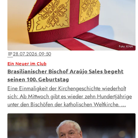
Foto: KNA
28.07.2026 09:50
notes
Ein Neuer im Club
Brasilianischer Bischof Araújo Sales begeht
seinen 100. Geburtstag
Eine Einmaligkeit der Kirchengeschichte wiederholt
sich: Ab Mittwoch gibt es wieder zehn Hundertjährige
unter den Bischöfen der katholischen Weltkirche. …