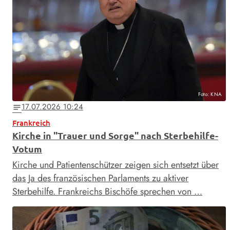
Foto: KNA
17.07.2026 10:24
notes
Frankreich
Kirche in "Trauer und Sorge" nach Sterbehilfe-
Votum
Kirche und Patientenschützer zeigen sich entsetzt über
das Ja des französischen Parlaments zu aktiver
Sterbehilfe. Frankreichs Bischöfe sprechen von …