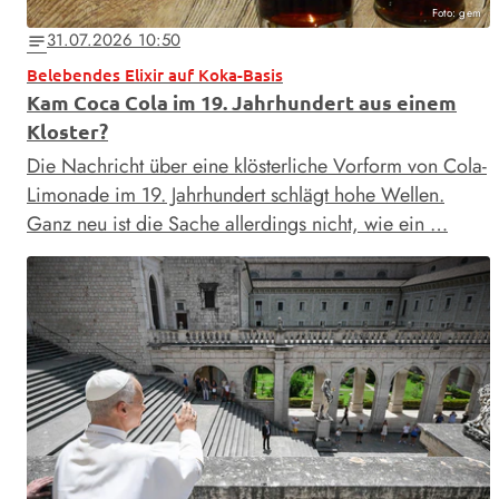
Foto: gem
31.07.2026 10:50
notes
Belebendes Elixir auf Koka-Basis
Kam Coca Cola im 19. Jahrhundert aus einem
Kloster?
Die Nachricht über eine klösterliche Vorform von Cola-
Limonade im 19. Jahrhundert schlägt hohe Wellen.
Ganz neu ist die Sache allerdings nicht, wie ein …