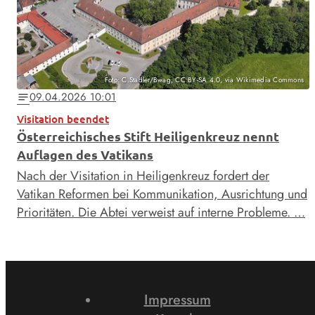
Foto: C.Stadler/Bwag, CC BY-SA 4.0, via Wikimedia Commons
09.04.2026 10:01
notes
Visitation beendet
Österreichisches Stift Heiligenkreuz nennt
Auflagen des Vatikans
Nach der Visitation in Heiligenkreuz fordert der
Vatikan Reformen bei Kommunikation, Ausrichtung und
Prioritäten. Die Abtei verweist auf interne Probleme. …
Impressum