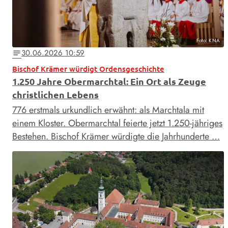
Foto: KNA
30.06.2026 10:59
notes
Bischof Krämer würdigt Ordensgeschichte
1.250 Jahre Obermarchtal: Ein Ort als Zeuge
christlichen Lebens
776 erstmals urkundlich erwähnt: als Marchtala mit
einem Kloster. Obermarchtal feierte jetzt 1.250-jähriges
Bestehen. Bischof Krämer würdigte die Jahrhunderte …