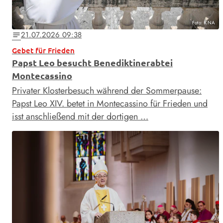
Foto: KNA
21.07.2026 09:38
notes
Gebet für Frieden
Papst Leo besucht Benediktinerabtei
Montecassino
Privater Klosterbesuch während der Sommerpause:
Papst Leo XIV. betet in Montecassino für Frieden und
isst anschließend mit der dortigen …